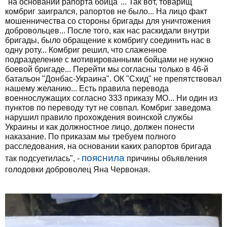
"на основании рапорта бойца"... Так вот, товарищ
комбриг заигрался, рапортов не было... На лицо факт
мошенничества со стороны бригады для уничтожения
добровольцев... После того, как нас раскидали внутри
бригады, было обращение к комбригу соединить нас в
одну роту... Комбриг решил, что слаженное
подразделение с мотивированными бойцами не нужно
боевой бригаде... Перейти мы согласны только в 46-й
батальон "Донбас-Украина". ОК "Схид" не препятствовал
нашему желанию... Есть правила перевода
военнослужащих согласно 333 приказу МО... Ни один из
пунктов по переводу тут не совпал. Комбриг заведома
нарушил правило прохождения воинской службы
Украины и как должностное лицо, должен понести
наказание. По приказам мы требуем полного
расследования, на основании каких рапортов бригада
пояснила
так подсуетилась", -
причины объявления
голодовки доброволец Яна Червоная.