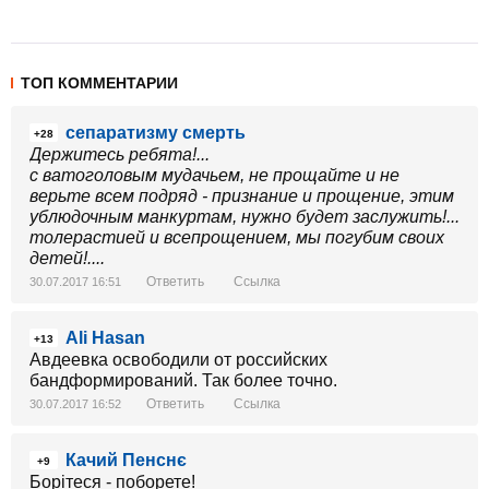
ТОП КОММЕНТАРИИ
сепаратизму смерть
+28
Держитесь ребята!...
с ватоголовым мудачьем, не прощайте и не
верьте всем подряд - признание и прощение, этим
ублюдочным манкуртам, нужно будет заслужить!...
толерастией и всепрощением, мы погубим своих
детей!....
Ответить
Ссылка
30.07.2017 16:51
Ali Hasan
+13
Авдеевка освободили от российских
бандформирований. Так более точно.
Ответить
Ссылка
30.07.2017 16:52
Качий Пенснє
+9
Борітеся - поборете!