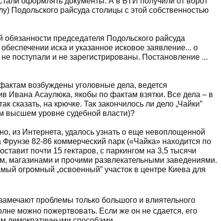
 стали оформлять документы. А в БТИ получили от ворот
лу) Подольского райсуда столицы с этой собственностью
й обязанности председателя Подольского райсуда
б обеспечении иска и указанное исковое заявление... о
не поступали и не зарегистрированы. Постановление ...
м фактам возбуждены уголовные дела, ведется
ив Ивана Асаулюка, якобы по фактам взятки. Все дела – в
ак сказать, на крючке. Так закончилось ли дело „Чайки”
м высшем уровне судебной власти)?
о, из Интернета, удалось узнать о еще невоплощенной
а Фрунзе 82-86 коммерческий парк («Чайка» находится по
оставит почти 15 гектаров, с паркингом на 3,5 тысячи
ом, магазинами и прочими развлекательными заведениями.
амый огромный „освоенный” участок в центре Киева для
 замечают проблемы только большого и влиятельного
лне можно пожертвовать. Если же он не сдается, его
ем демократичными способами...