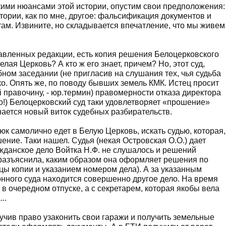
кими нюансами этой истории, опустим свои предположения:
истории, как по мне, другое: фальсификация документов и
там. Извините, но складывается впечатление, что мы живем
тавленных редакции, есть копия решения Белоцерковского
елая Церковь? А кто ж его знает, причем? Но, этот суд,
ном заседании (не пригласив на слушания тех, чья судьба
о. Опять же, по поводу бывших земель КМК. Истец просит
і правочину, - юр.термин) правомерности отказа директора
до!) Белоцерковский суд таки удовлетворяет «прошение»
нается новый виток судебных разбирательств.
юк самолично едет в Белую Церковь, искать судью, которая,
ение. Таки нашел. Судья (некая Островская О.О.) дает
ражданское дело Войтка Н.Ф. не слушалось и решений
я разъяснила, каким образом она оформляет решения по
ицы копии и указанием номером дела). А за указанным
нного суда находится совершенно другое дело. На время
в очередном отпуске, а с секретарем, которая якобы вела
..
учив право узаконить свои гаражи и получить земельные