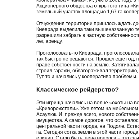
Акционерного общества открытого типа «Ки
земельный участок площадью 1,67 га коопе
Отчуждения территории пришлось ждать дост
Киеврада выделила таки вышеназванную тер
разрешили забрать в частную собственность
лет, аренду.
Проголосовать-то Киеврада, проголосовала.
так быстро не решаются. Прошел еще год, 
праве собственности на землю. Затягивалас
строил гаражи, облагораживал территорию,
Тут-то и начались у кооператива проблемы.
Классическое рейдерство?
Эти игрища начались на волне «охоты на в
«Криворожстали». Уже летом на мебельном 
Асаулюк. И, прежде всего, нового собстве
имущества. А самое дорогое, что оставалось
центральной части города, на Подоле. Ест
га. Сегодня сотка земли в этой части город
единиц. Стало быть, цена вопроса – это с