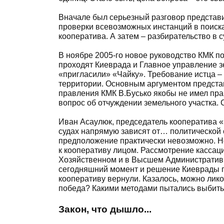
Вначале был серьезный разговор представ
проверки всевозможных инстанций в поиск
кооператива. А затем – разбирательство в с
В ноябре 2005-го новое руководство КМК по
проходят Киеврада и Главное управление 
«пригласили» «Чайку». Требование истца 
территории. Основным аргументом представ
правления КМК В.Бусько якобы не имел пра
вопрос об отчуждении земельного участка. 
Иван Асаулюк, председатель кооператива «
судах напрямую зависят от… политической с
предположение практически невозможно. Но
к кооперативу лицом. Рассмотрение касса
Хозяйственном и в Высшем Административн
сегодняшний момент и решение Киеврады п
кооперативу вернули. Казалось, можно лико
победа? Какими методами пытались выбить
Закон, что дышло...