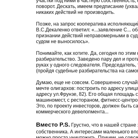
участки под ними в частную собственность,
поворот. Дескать, имеем предписание (ухва
никаких действий не производить.
Позже, на запрос кооператива исполняющи
В.С.Декаленко ответил: «...заявление С... о
признании действий неправомерными в суд 
судом не выносилось».
Понимайте, как хотите. Да, сегодня по эти
разбирательство. Заведено пару дел и прот
руках у одного следователя. Председатель, т
(пройдя судебные разбирательства на само
Думаю, еще не совсем. Совершенно случайн
мечте олигархов: построить по адресу улиц
адресу ул.Фрунзе, 82). Его общая площадь с
машиномест, с рестораном, фитнесс-центр
Это, по проекту инвесторов, должен быть с
коммерческого девелопмента...
Вместо P.S.
Грустно, что в нашей стране
собственника. А интересами маленького впо
можно просто уничтожить. Причем, не совс