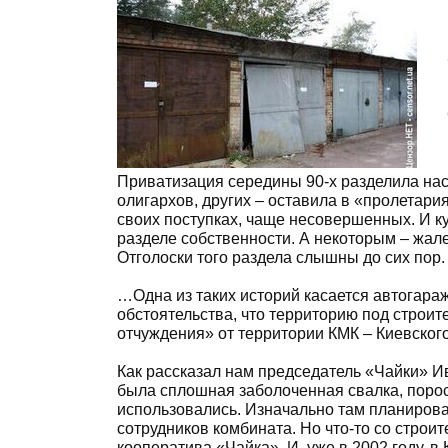
Приватизация середины 90-х разделила нас,
олигархов, других – оставила в «пролетари
своих поступках, чаще несовершенных. И ку
разделе собственности. А некоторым – жалет
Отголоски того раздела слышны до сих пор.
…Одна из таких историй касается автогара
обстоятельства, что территорию под строит
отчуждения» от территории КМК – Киевског
Как рассказал нам председатель «Чайки» 
была сплошная заболоченная свалка, поро
использовались. Изначально там планирова
сотрудников комбината. Но что-то со строи
кооператива «Чайка». И, уже в 2002 году, 