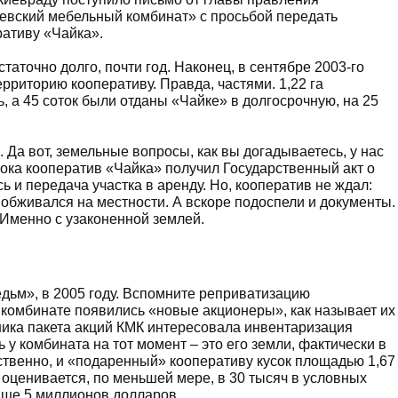
евский мебельный комбинат» с просьбой передать
ративу «Чайка».
аточно долго, почти год. Наконец, в сентябре 2003-го
риторию кооперативу. Правда, частями. 1,22 га
, а 45 соток были отданы «Чайке» в долгосрочную, на 25
 Да вот, земельные вопросы, как вы догадываетесь, у нас
пока кооператив «Чайка» получил Государственный акт о
ь и передача участка в аренду. Но, кооператив не ждал:
 обживался на местности. А вскоре подоспели и документы.
 Именно с узаконенной землей.
едьм», в 2005 году. Вспомните реприватизацию
комбинате появились «новые акционеры», как называет их
нника пакета акций КМК интересовала инвентаризация
 у комбината на тот момент – это его земли, фактически в
ественно, и «подаренный» кооперативу кусок площадью 1,67
а оценивается, по меньшей мере, в 30 тысяч в условных
выше 5 миллионов долларов.