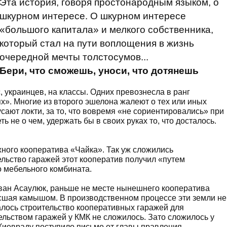
Эта история, говоря простонародным языком, о
шкурном интересе. О шкурном интересе
«большого капитала» и мелкого собственника,
который стал на пути воплощения в жизнь
очередной мечты толстосумов...
Бери, что сможешь, уноси, что дотянешь
 украинцев, на классы. Одних превознесла в ранг
ях». Многие из второго эшелона жалеют о тех или иных
сают локти, за то, что вовремя «не сориентировались» при
ь не о чем, удержать бы в своих руках то, что досталось.
жного кооператива «Чайка». Так уж сложились
ельство гаражей этот кооператив получил «путем
о мебельного комбината.
Иван Асаулюк, раньше не месте нынешнего кооператива
сшая камышом. В производственном процессе эти земли не
лось строительство кооперативных гаражей для
тельством гаражей у КМК не сложилось. Зато сложилось у
в Киевраду поступило письмо от главы правления