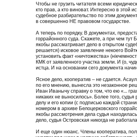
Чтобы не грузить читателя всеми юридичес
кто прав, а кто виноват. Интересно в этой 
судебное разбирательство по этим докумен
в совершенно НЕ правовом государстве.
А теперь по порядку. В документах, предос
горрайонного суда. Скажете, а при чем тут Б
якобы рассматривает дело в открытом судеб
решается) исковое заявление некоего Войтк
установить факт «ничтожества» (нікчемност
КМК от заявленного участка земли. И (о, чу
истца. И на основании сего документа начи
Ясное дело, кооператив – не сдается. Асаул
по его мнению, вынесла это незаконное реш
Иван Иванычу справку о том, что ею «... г
никаких не выносилось». Более того, судь
делу и его копии (с подписью каждой стран
номером в архиве Белоцерковского горрайо
якобы рассмотрения дела судья находилась 
дело, судья Островская никогда не работала.
И еще один нюанс. Члены кооператива, пол