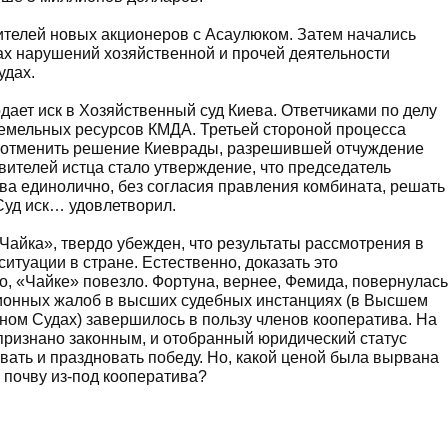
ителей новых акционеров с Асаулюком. Затем начались
ах нарушений хозяйственной и прочей деятельности
удах.
дает иск в Хозяйственный суд Киева. Ответчиками по делу
земельных ресурсов КМДА. Третьей стороной процесса
– отменить решение Киеврады, разрешившей отчуждение
ителей истца стало утверждение, что председатель
ва единолично, без согласия правления комбината, решать
Суд иск… удовлетворил.
Чайка», твердо убежден, что результаты рассмотрения в
итуации в стране. Естественно, доказать это
, «Чайке» повезло. Фортуна, вернее, Фемида, повернулась
ционных жалоб в высших судебных инстанциях (в Высшем
ом Судах) завершилось в пользу членов кооператива. На
ризнано законным, и отобранный юридический статус
вать и праздновать победу. Но, какой ценой была вырвана
 почву из-под кооператива?