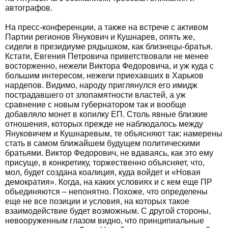
автографов.
На пресс-конференции, а также на встрече с активом
Партии регионов Янукович и Кушнарев, опять же,
сидели в президиуме рядышком, как близнецы-братья.
Кстати, Евгения Петровича приветствовали не менее
восторженно, нежели Виктора Федоровича, и уж куда с
большим интересом, нежели приехавших в Харьков
нардепов. Видимо, народу приглянулся его имидж
пострадавшего от злопамятности властей, а уж
сравнение с новым губернатором так и вообще
добавляло монет в копилку ЕП. Столь явные близкие
отношения, которых прежде не наблюдалось между
Януковичем и Кушнаревым, те объясняют так: намерены
стать в самом ближайшем будущем политическими
братьями. Виктор Федорович, не вдаваясь, как это ему
присуще, в конкретику, торжественно объясняет, что,
мол, будет создана коалиция, куда войдет и «Новая
демократия». Когда, на каких условиях и с кем еще ПР
объединяются – непонятно. Похоже, что определены
еще не все позиции и условия, на которых такое
взаимодействие будет возможным. С другой стороны,
невооруженным глазом видно, что принципиальные