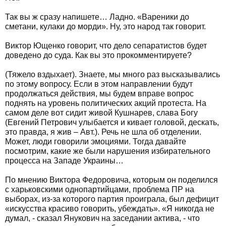
Так вы ж сразу напишете… Ладно. «Вареники до
сметани, кулаки до морди». Ну, это народ так говорит.
Виктор Ющенко говорит, что дело сепаратистов будет
доведено до суда. Как вы это прокомментируете?
(Тяжело вздыхает). Знаете, мы много раз высказывались
по этому вопросу. Если в этом направлении будут
продолжаться действия, мы будем вправе вопрос
поднять на уровень политических акций протеста. На
самом деле вот сидит живой Кушнарев, слава Богу
(Евгений Петрович улыбается и кивает головой, дескать,
это правда, я жив – Авт.). Речь не шла об отделении.
Может, люди говорили эмоциями. Тогда давайте
посмотрим, какие же были нарушения избирательного
процесса на Западе Украины…
По мнению Виктора Федоровича, которым он поделился
с харьковскими однопартийцами, проблема ПР на
выборах, из-за которого партия проиграла, был дефицит
«искусства красиво говорить, убеждать». «Я никогда не
думал, - сказал Янукович на заседании актива, - что