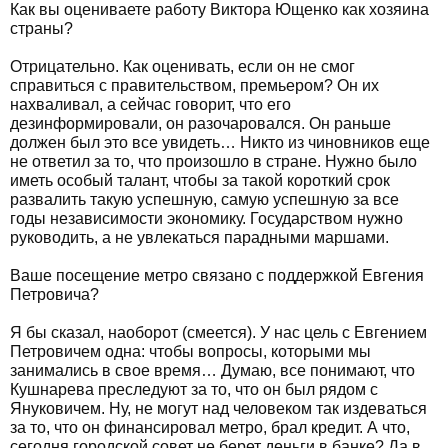
Как вы оцениваете работу Виктора Ющенко как хозяина
страны?
Отрицательно. Как оценивать, если он не смог
справиться с правительством, премьером? Он их
нахваливал, а сейчас говорит, что его
дезинформировали, он разочаровался. Он раньше
должен был это все увидеть… Никто из чиновников еще
не ответил за то, что произошло в стране. Нужно было
иметь особый талант, чтобы за такой короткий срок
развалить такую успешную, самую успешную за все
годы независимости экономику. Государством нужно
руководить, а не увлекаться парадными маршами.
Ваше посещение метро связано с поддержкой Евгения
Петровича?
Я бы сказал, наоборот (смеется). У нас цель с Евгением
Петровичем одна: чтобы вопросы, которыми мы
занимались в свое время… Думаю, все понимают, что
Кушнарева преследуют за то, что он был рядом с
Януковичем. Ну, не могут над человеком так издеваться
за то, что он финансировал метро, брал кредит. А что,
сегодня городской совет не берет деньги в банке? Да в