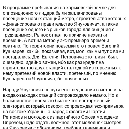
В программе пребывания на харьковской земле для
оппозиционного лидера были запланированы
посещение новых станций метро, строительство которых
«финансировало правительство Януковича», а также
посещение одного из рынков города для общения с
трудящимися. Рынок отпал по причине нехватки
времени. А вот на метро у экс-премьера времени
хватило. По территории подземки его провел Евгений
Кушнарев, как бы показывая, вот, мол, как мы тут с вами
постарались. Для Евгения Петровича этот визит был,
очевидно, идейно важен, ибо как раз кредит на
строительство двух станций стал одной из серьезных к
нему претензий новой власти, претензий, по мнению
Кушнарева и Януковича, беспочвенных.
Народу Януковича по пути его следования в метро и на
входах-выходах станций сопровождало немало. Но в
большинстве своем это был не тот восторженный
электорат, который, говорят, сопровождал экс-премьера
на востоке Украины, а народ с флагами Партии
Регионов и молодняк из партийного Союза молодежи.
Впрочем, надо отдать должное, этот молодняк смотрел
на Януковича с обожанием, требовал внимания и