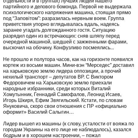
отдельности и в группах) лучших людей нашего
партийного и делового бомонда. Первой не выдержала
психологического напряжения машина, стоящая прямо
под “Заповітом”: разразилась нервным воем. Группа
приветствия упорно вглядывалась вдаль, надеясь
заранее угадать долгожданного гостя. Ситуацию
разрядил один из встречающих: сняв шляпу перед
очередной машиной, шедшей с зажженными фарами,
выскочил на обочину. Конфузливо посмеялись...
Не прошло и полутора часов, как на горизонте появился
кортеж из восьми машин. Мини-вэн “Мерседес” доставил
на харьковскую землю лидера оппозиции, а прочий
нехилый транспорт – депутатов ВР. С Виктором
Федоровичем на Харьковскую землю приехали
народные избранники, среди которых Виталий
Хомутынник, Геннадий Самофалов, Леонид Исаев,
Игорь Шкиря, Ефим Звягильский. Кстати, по словам
Януковича, скоро свои отношения с ПР «официально
оформит» Василий Салыгин…
Лидер вышел из машины (к слову, усталости от вояжа по
городам Украины на его лице не наблюдалось), казался
бодрым и в хорошем настроении, – пожал