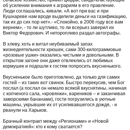
об усилении внимания к аграриям в его правление.
Люди соглашались, кивали. «А вот при вас и при
Кушнареве нам вроде выделили деньги на газификацию,
так их до сих пор нет».- «Спокойно, в 2006 году все вам
вернем», - то ли шутливо, то ли всерьез заверил их
Виктор Федорович. И неторопливо раздал автографы.
В хлеву, хоть и витал неубиваемый запах
жизнедеятельности хрюшек, сами 300-килограммовые
«розовые ушки» оказались чистыми и довольными. В
открытом загоне они даже отвлеклись от любимых
кормушек и подошли к гостям попросить вкусненького.
Вкусненькое было приготовлено, да только для самих
гостей – из таких вот свинок. Быстро перекусив, чем Бог
послал (а послал он немало всякой вкуснятины, начиная
с копченого сала, «кровянки», вареников – и заканчивая
заморскими бананами), гости погрузились в уютные
машины, укрывшие их от усиливавшегося дождя, - и
рванули на Харьков.
Брачный контракт между «Регионами» и «Новой
демократией»: кто к кому сватается?