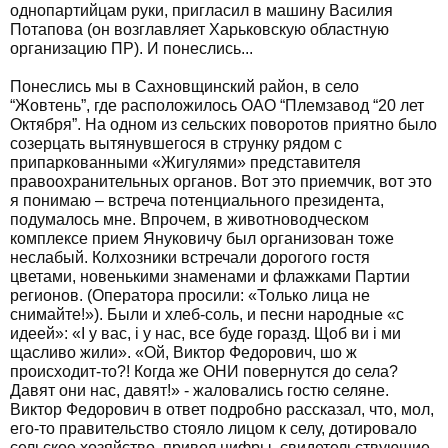
однопартийцам руки, пригласил в машину Василия
Потапова (он возглавляет Харьковскую областную
организацию ПР). И понеслись...
Понеслись мы в Сахновщинский район, в село
“Жовтень”, где расположилось ОАО “Племзавод “20 лет
Октября”. На одном из сельских поворотов приятно было
созерцать вытянувшегося в струнку рядом с
припаркованными «Жигулями» представителя
правоохранительных органов. Вот это приемчик, вот это
я понимаю – встреча потенциального президента,
подумалось мне. Впрочем, в животноводческом
комплексе прием Януковичу был организован тоже
неслабый. Колхозники встречали дорогого гостя
цветами, новенькими знаменами и флажками Партии
регионов. (Оператора просили: «Только лица не
снимайте!»). Были и хлеб-соль, и песни народные «с
идеей»: «І у вас, і у нас, все буде горазд. Щоб ви і ми
щасливо жили». «Ой, Виктор Федорович, шо ж
происходит-то?! Когда же ОНИ повернутся до села?
Давят они нас, давят!» - жаловались гостю селяне.
Виктор Федорович в ответ подробно рассказал, что, мол,
его-то правительство стояло лицом к селу, дотировало
сельское хозяйство, привел цифры, свидетельствующие