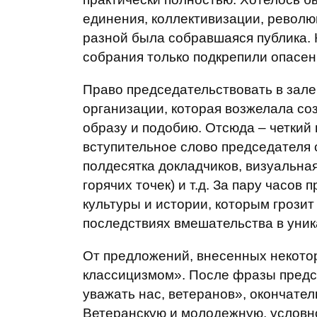
единения, коллективизации, револю
разной была собравшаяся публика.
собрания только подкрепили опасени
Право председательствовать в зал
организации, которая возжелала соз
образу и подобию. Отсюда – четкий
вступительное слово председателя
полдесятка докладчиков, визуальна
горячих точек) и т.д. За пару часо
культуры и истории, которым грозит
последствиях вмешательства в уни
От предложений, внесенных некото
классицизмом». После фразы предс
уважать нас, ветеранов», окончател
Ветеранскую и молодежную, условно