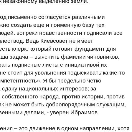
к незаконному выделению земли.
вод письменно согласуется различными
ужно создать еще и поименную базу тех
людей, вопреки нравственности подписали все
леотвод. Ведь Киевсовет не имеет
есть клерк, который готовит фундамент для
аша задача – выяснить фамилии чиновников,
рать подписные листы с инициативой их
не стоит для увольнения подыскивать какие-то
омпетентность». Я бы предельно четко
 сдачу национальных интересов; за
 собственного народа, против истории, против
ник не может быть добропорядочным служащим,
венными делами, - уверен Ибраимов.
жения – это движение в одном направлении, хотя