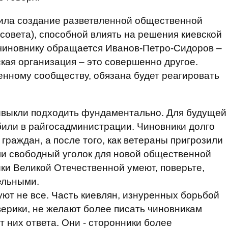
вила создание разветвленной общественной
 совета), способной влиять на решения киевской
к чиновнику обращается Иванов-Петро-Сидоров –
ская организация – это совершенно другое.
тенному сообществу, обязана будет реагировать
ивыкли подходить фундаментально. Для будущей
били в райгосадминистрации. Чиновники долго
раждан, а после того, как ветераны пригрозили
али свободный уголок для новой общественной
ки Великой Отечественной умеют, поверьте,
ельными.
уют не все. Часть киевлян, изнуренных борьбой
кверики, не желают более писать чиновникам
 них ответа. Они - сторонники более