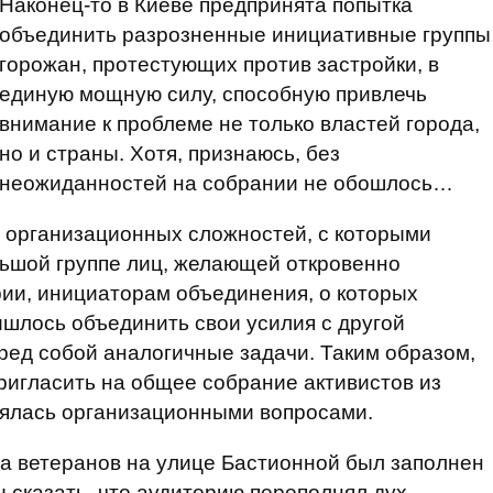
Наконец-то в Киеве предпринята попытка
объединить разрозненные инициативные группы
горожан, протестующих против застройки, в
единую мощную силу, способную привлечь
внимание к проблеме не только властей города,
но и страны. Хотя, признаюсь, без
неожиданностей на собрании не обошлось…
ых организационных сложностей, с которыми
льшой группе лиц, желающей откровенно
ии, инициаторам объединения, о которых
шлось объединить свои усилия с другой
ред собой аналогичные задачи. Таким образом,
пригласить на общее собрание активистов из
анялась организационными вопросами.
ма ветеранов на улице Бастионной был заполнен
ы сказать, что аудиторию переполнял дух