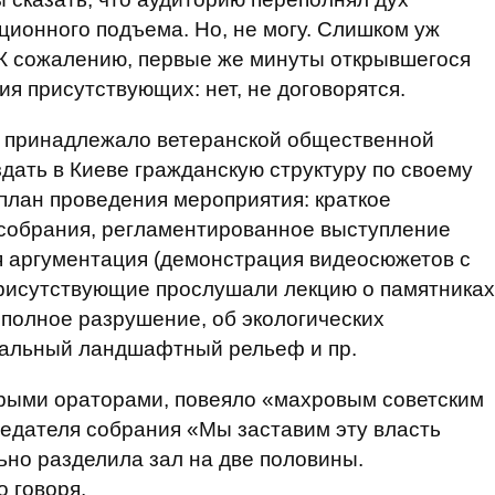
ционного подъема. Но, не могу. Слишком уж
 К сожалению, первые же минуты открывшегося
я присутствующих: нет, не договорятся.
е принадлежало ветеранской общественной
дать в Киеве гражданскую структуру по своему
 план проведения мероприятия: краткое
 собрания, регламентированное выступление
я аргументация (демонстрация видеосюжетов с
в присутствующие прослушали лекцию о памятниках
 полное разрушение, об экологических
кальный ландшафтный рельеф и пр.
рыми ораторами, повеяло «махровым советским
едателя собрания «Мы заставим эту власть
ьно разделила зал на две половины.
 говоря.