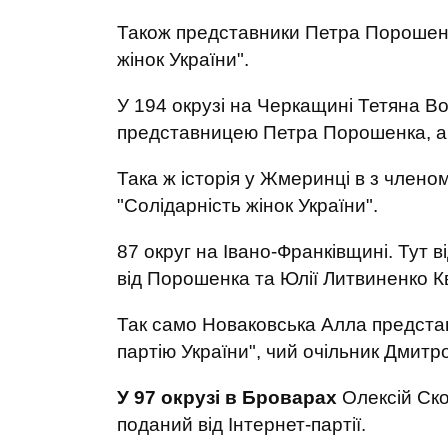
Також представники Петра Порошенка 
жінок України".
У 194 окрузі на Черкащині Тетяна В
представницею Петра Порошенка, а з
Така ж історія у Жмеринці в з член
"Солідарність жінок України".
87 округ на Івано-Франківщині. Тут 
від Порошенка та Юлії Литвиненко К
Так само Новаковська Алла представ
партію України", чий очільник Дмитр
У 97 окрузі в Броварах
Олексій Ско
поданий від Інтернет-партії.