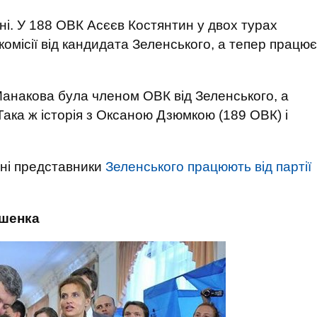
і. У 188 ОВК Асєєв Костянтин у двох турах
омісії від кандидата Зеленського, а тепер працює
Манакова була членом ОВК від Зеленського, а
Така ж історія з Оксаною Дзюмкою (189 ОВК) і
ні представники
Зеленського працюють від партії
ошенка