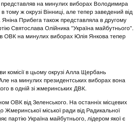
ян представляв на минулих виборах Володимира
ї в тому ж окрузі Вінниці, але тепер заведений від
К. Яніна Прибега також представляла в другому
ртію Святослава Олійника "Україна майбутнього".
в ОВК на минулих виборах Юлія Янкова тепер
ви комісії в цьому окрузі Алла Щербань
 Але на минулих президентських виборах вона
го в одній зі жмеринських ДВК.
ном ОВК від Зеленського. На останніх місцевих
до Жмеринської міської ради від Радикальної
яє партію Україна майбутнього, лідером якої є