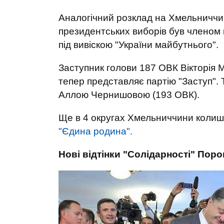
Аналогічний розклад на Хмельниччин
президентських виборів був членом к
під вивіскою "України майбутнього".
Заступник голови 187 ОВК Вікторія 
тепер представляє партію "Заступ". 
Аллою Чернишовою (193 ОВК).
Ще в 4 округах Хмельниччини колиш
"Єдина родина".
Нові відтінки "Солідарності" Пор