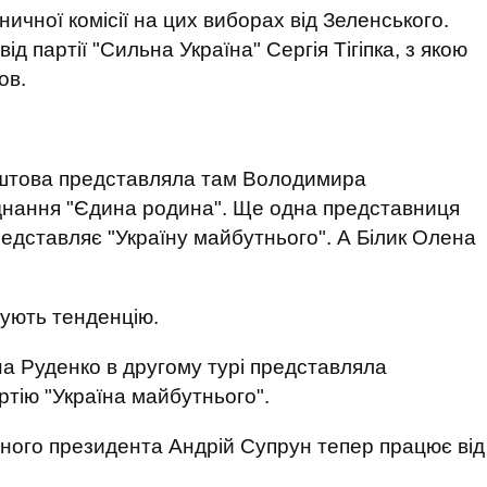
ичної комісії на цих виборах від Зеленського.
ід партії "Сильна Україна" Сергія Тігіпка, з якою
ов.
аштова представляла там Володимира
єднання "Єдина родина". Ще одна представниця
едставляє "Україну майбутнього". А Білик Олена
жують тенденцію.
на Руденко в другому турі представляла
тію "Україна майбутнього".
ного президента Андрій Супрун тепер працює від