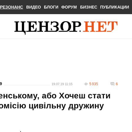
РЕЗОНАНС
ВИДЕО
БЛОГИ
ФОРУМ
БИЗНЕС
ПУБЛИКАЦИИ
9
5 935
6
19.07.19 11:15
енському, або Хочеш стати
комісію цивільну дружину