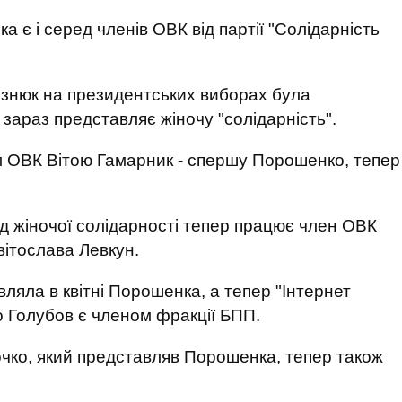
є і серед членів ОВК від партії "Солідарність
ознюк на президентських виборах була
араз представляє жіночу "солідарність".
ом ОВК Вітою Гамарник - спершу Порошенко, тепер
від жіночої солідарності тепер працює член ОВК
вітослава Левкун.
ляла в квітні Порошенка, а тепер "Інтернет
о Голубов є членом фракції БПП.
чко, який представляв Порошенка, тепер також