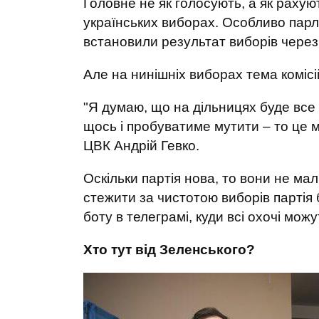
Головне не як голосують, а як раху
українських виборах. Особливо парла
встановили результат виборів через 
Але на нинішніх виборах тема комісі
"Я думаю, що на дільницях буде все 
щось і пробуватиме мутити – то це м
ЦВК Андрій Гевко.
Оскільки партія нова, то вони не мал
стежити за чистотою виборів партія 
боту в телеграмі, куди всі охочі мо
Хто тут від Зеленського?