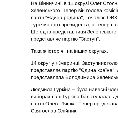
На Вінничині, в 11 окрузі Олег Сто
Зеленського. Тепер він голова комісі
партії "Єдина родина", і очолює ОВ
турі чинного президента, а тепер па
Ще одна представниця Зеленського 
представляє партію "Заступ".
Така ж історія і на інших округах.
14 округ у Жмеринці. Заступник голо
представляє партію "Єдина країна".
представляла Володимира Зеленсько
Людмила Гуркіна – була навесні чле
виборах пані Гуркіна балотувалась 
партії Олега Ляшка. Тепер представл
Святослав Олійник.