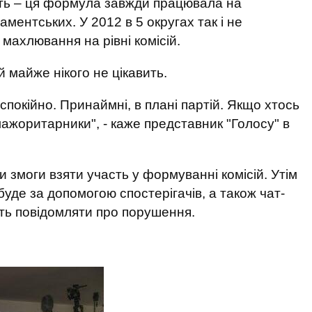
ють – ця формула завжди працювала на
ментських. У 2012 в 5 округах так і не
махлювання на рівні комісій.
й майже нікого не цікавить.
спокійно. Принаймні, в плані партій. Якщо хтось
ажоритарники", - каже представник "Голосу" в
и змоги взяти участь у формуванні комісій. Утім
буде за допомогою спостерігачів, а також чат-
жуть повідомляти про порушення.