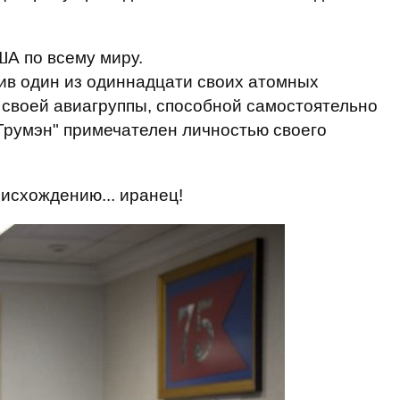
ША по всему миру.
ив один из одиннадцати своих атомных
е своей авиагруппы, способной самостоятельно
Трумэн" примечателен личностью своего
оисхождению... иранец!