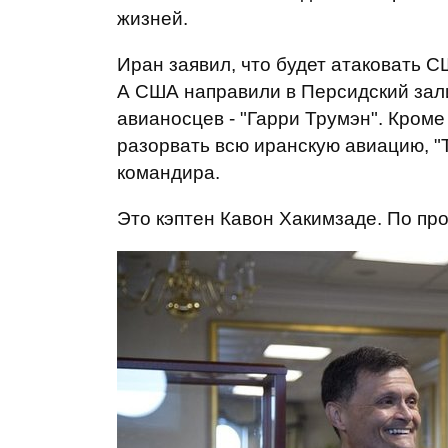
жизней.
Иран заявил, что будет атаковать С
А США направили в Персидский зал
авианосцев - "Гарри Трумэн". Кром
разорвать всю иранскую авиацию, "
командира.
Это кэптен Кавон Хакимзаде. По пр