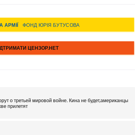
ут о третьей мировой войне. Кина не будет,американцы
ацкве прилетят