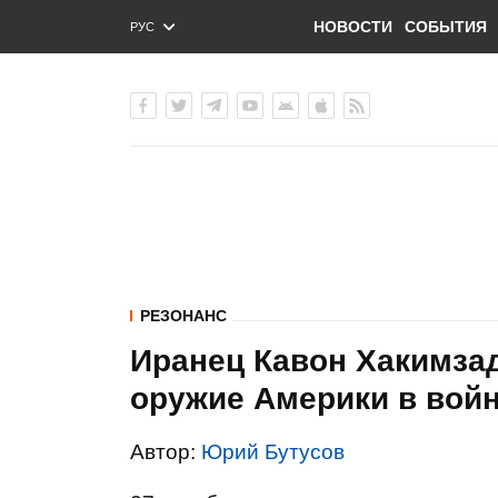
НОВОСТИ
СОБЫТИЯ
РУС
ENG
УКР
РЕЗОНАНС
Иранец Кавон Хакимзад
оружие Америки в вой
Автор:
Юрий Бутусов