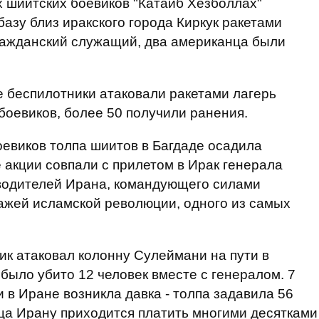
х шиитских боевиков "Катаиб Хезболлах"
азу близ иракского города Киркук ракетами
ражданский служащий, два американца были
е беспилотники атаковали ракетами лагерь
боевиков, более 50 получили ранения.
оевиков толпа шиитов в Багдаде осадила
акции совпали с прилетом в Ирак генерала
оводителей Ирана, командующего силами
ажей исламской революции, одного из самых
ик атаковал колонну Сулеймани на пути в
было убито 12 человек вместе с генералом. 7
 в Иране возникла давка - толпа задавила 56
нца Ирану приходится платить многими десятками