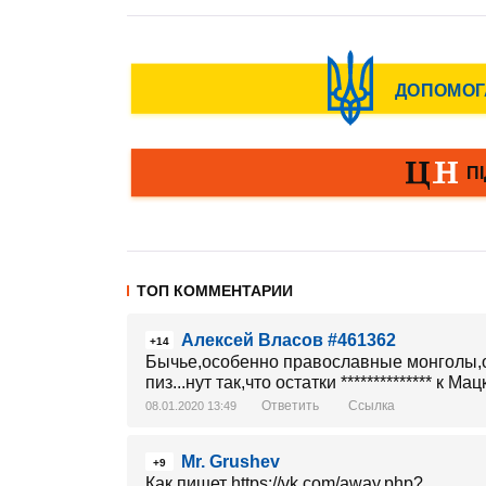
ТОП КОММЕНТАРИИ
Алексей Власов #461362
+14
Бычье,особенно православные монголы,ор
пиз...нут так,что остатки ************** к М
Ответить
Ссылка
08.01.2020 13:49
Mr. Grushev
+9
Как пишет https://vk.com/away.php?