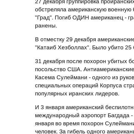
27 декабря группировка проирански
обстреляла американскую военную б
"Град". Погиб ОДИН американец - г
ранены.
В отместку 29 декабря американски
"Катаиб Хезболлах". Было убито 25 
31 декабря после похорон убитых б
посольство США. Антиамериканские 
Касема Сулеймани - одного из рук
специальных операций Корпуса стр
популярных иранских лидеров.
И 3 января американский беспилотн
международный аэропорт Багдада - 
января во время похорон Сулеймани
человек. За гибель одного америка