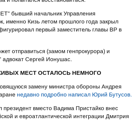
.НЕТ" бывший начальник Управления
, именно Кизь летом прошлого года закрыл
 фигурировал первый заместитель главы ВР в
ожет отправиться (замом генпрокурора) и
" адвокат Сергей Ионушас.
ЖИВЫХ МЕСТ ОСТАЛОСЬ НЕМНОГО
отовящуюся замену министра обороны Андрея
Таране
недавно подробно написал Юрий Бутусов.
л президент вместо Вадима Пристайко внес
йской и евроатлантической интеграции Дмитрия