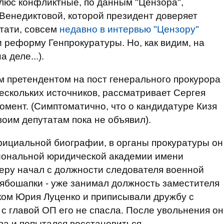
люс конфликтные, по данным "Цензора",
 Венедиктовой, которой президент доверяет
стати, совсем
недавно в интервью "Цензору"
и реформу Генпрокуратуры. Но, как видим, на
 деле...).
м претендентом на пост генерального прокурора
нескольких источников, рассматривает Сергея
омент. (Симптоматично, что о кандидатуре Кизя
оим депутатам пока не объявил).
фициальной биографии, в органы прокуратуры он
иональной юридической академии имени
ьеру начал с должности следователя военной
Рябошапки - уже занимал должность заместителя
ком Юрия Луценко и приписывали дружбу с
с главой ОП его не спасла. После увольнения он
ва и попытался восстановиться.