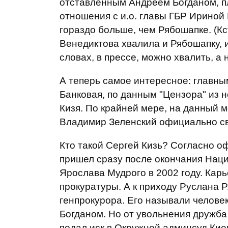
отставленным Андреем Богданом, п
отношения с и.о. главы ГБР Ириной
гораздо больше, чем Рябошапке. (К
Венедиктова хвалила и Рябошапку, 
словах, в прессе, можно хвалить, а на
А теперь самое интересное: главны
Банковая, по данным "Цензора" из 
Кизя. По крайней мере, на данный м
Владимир Зеленский официально св
Кто такой Сергей Кизь? Согласно о
пришел сразу после окончания Нац
Ярослава Мудрого в 2002 году. Кар
прокуратуры. А к приходу Руслана 
генпрокурора. Его называли челове
Богданом. Но от увольнения дружба 
подал иск в Окружной админсуд Кие