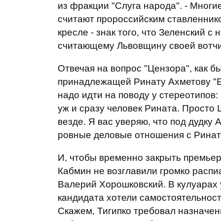
из фракции "Слуга народа". - Многи
считают пророссийским ставленнико
кресле - знак того, что Зеленский с
считающему Львовщину своей вотчин
Отвечая на вопрос "Цензора", как 
принадлежащей Ринату Ахметову "Б
надо идти на поводу у стереотипов:
уж и сразу человек Рината. Просто 
везде. Я вас уверяю, что под дудку 
ровные деловые отношения с Ринато
И, чтобы временно закрыть премьерс
Кабмин не возглавили громко распи
Валерий Хорошковский. В кулуарах 
кандидата хотели самостоятельности
Скажем, Тигипко требовал назначен