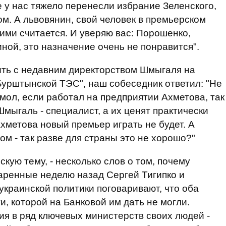
е у нас тяжело перенесли избрание Зеленского,
м. А львовянин, свой человек в премьерском
 ними считается. И уверяю вас: Порошенко,
ой, это назначение очень не понравится".
быть с недавним директорством Шмыгаля на
урштынской ТЭС", наш собеседник ответил: "Не
 мол, если работал на предприятии Ахметова, так
Шмыгаль - специалист, а их ценят практически
Ахметова новый премьер играть не будет. А
м - так разве для страны это не хорошо?"
кую тему, - несколько слов о том, почему
аренные неделю назад Сергей Тигипко и
украинской политики поговаривают, что оба
, которой на Банковой им дать не могли.
ия в ряд ключевых министерств своих людей -