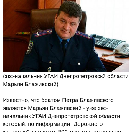
(экс-начальник УГАИ Днепропетровскй области
Марьян Блаживский)
Известно, что братом Петра Блаживского
является Марьян Блаживский - уже экс-
начальник УГАИ Днепропетровской области,
который, по информации "Дорожного
контроля", заплатил 800 тыс. гривен за свое