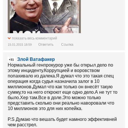
показать весь комментарий
Ответить
Ссылка
15.01.2015 18:59
Злой Ватафакер
+31
Нормальный генпрокурор уже бы открыл дело по
этому инциденту.Коррупцией и воровством
попахивало из далека.Я думал что это такая спец
операция когда судья назначила залог в 10
миллионов.Думал что как только он внесёт такую
сумму,то на него откроют еще одно дело.А не тут то
было.Хер там.Все в доле.Это можно только
представить сколько они реально наворовали что
10 миллионов это для них копейка.
P.S Думаю что вешать будет намного эффективней
чем расстрел.