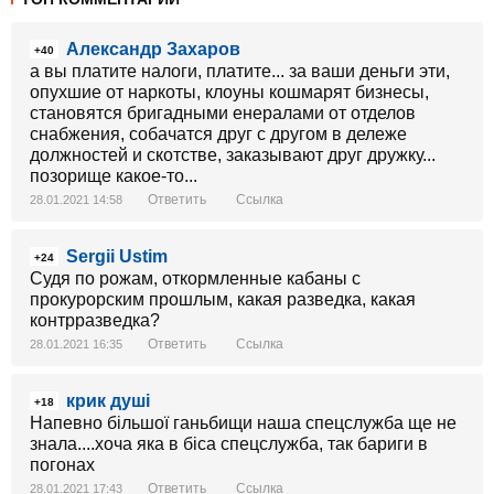
Александр Захаров
+40
а вы платите налоги, платите... за ваши деньги эти,
опухшие от наркоты, клоуны кошмарят бизнесы,
становятся бригадными енералами от отделов
снабжения, собачатся друг с другом в дележе
должностей и скотстве, заказывают друг дружку...
позорище какое-то...
Ответить
Ссылка
28.01.2021 14:58
Sergii Ustim
+24
Судя по рожам, откормленные кабаны с
прокурорским прошлым, какая разведка, какая
контрразведка?
Ответить
Ссылка
28.01.2021 16:35
крик душі
+18
Напевно більшої ганьбищи наша спецслужба ще не
знала....хоча яка в біса спецслужба, так бариги в
погонах
Ответить
Ссылка
28.01.2021 17:43