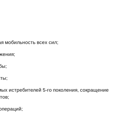
ая мобильность всех сил;
жения;
бы;
ты;
емых истребителей 5-го поколения, сокращение
тов;
операций;