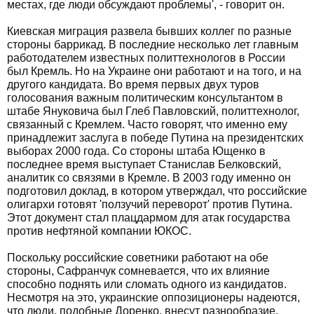
местах, где люди обсуждают проблемы', - говорит он.
Киевская миграция развела бывших коллег по разные
стороны баррикад. В последние несколько лет главным
работодателем известных политтехнологов в России
был Кремль. Но на Украине они работают и на того, и на
другого кандидата. Во время первых двух туров
голосования важным политическим консультантом в
штабе Януковича был Глеб Павловский, политтехнолог,
связанный с Кремлем. Часто говорят, что именно ему
принадлежит заслуга в победе Путина на президентских
выборах 2000 года. Со стороны штаба Ющенко в
последнее время выступает Станислав Белковский,
аналитик со связями в Кремле. В 2003 году именно он
подготовил доклад, в котором утверждал, что российские
олигархи готовят 'ползучий переворот' против Путина.
Этот документ стал плацдармом для атак государства
против нефтяной компании ЮКОС.
Поскольку российские советники работают на обе
стороны, Сафранчук сомневается, что их влияние
способно поднять или сломать одного из кандидатов.
Несмотря на это, украинские оппозиционеры надеются,
что люди, подобные Доренко, внесут разнообразие.