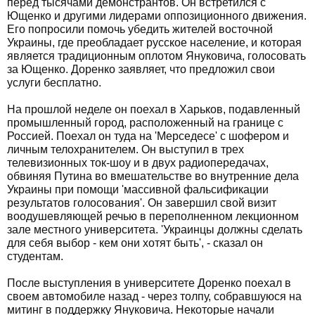
перед тысячами демонстрантов. Он встретился с
Ющенко и другими лидерами оппозиционного движения.
Его попросили помочь убедить жителей восточной
Украины, где преобладает русское население, и которая
является традиционным оплотом Януковича, голосовать
за Ющенко. Доренко заявляет, что предложил свои
услуги бесплатно.
На прошлой неделе он поехал в Харьков, подавленный
промышленный город, расположенный на границе с
Россией. Поехал он туда на 'Мерседесе' с шофером и
личным телохранителем. Он выступил в трех
телевизионных ток-шоу и в двух радиопередачах,
обвиняя Путина во вмешательстве во внутренние дела
Украины при помощи 'массивной фальсификации
результатов голосования'. Он завершил свой визит
воодушевляющей речью в переполненном лекционном
зале местного университета. 'Украинцы должны сделать
для себя выбор - кем они хотят быть', - сказал он
студентам.
После выступления в университете Доренко поехал в
своем автомобиле назад - через толпу, собравшуюся на
митинг в поддержку Януковича. Некоторые начали