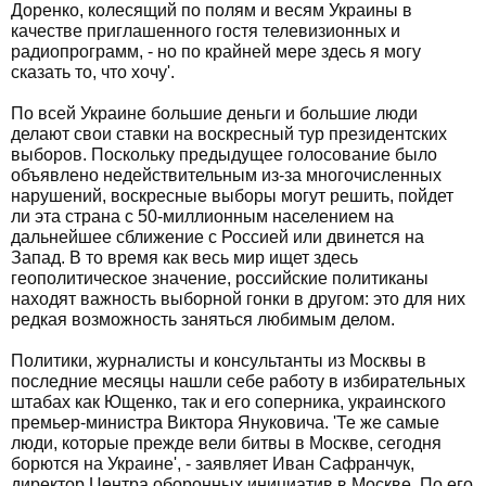
Доренко, колесящий по полям и весям Украины в
качестве приглашенного гостя телевизионных и
радиопрограмм, - но по крайней мере здесь я могу
сказать то, что хочу'.
По всей Украине большие деньги и большие люди
делают свои ставки на воскресный тур президентских
выборов. Поскольку предыдущее голосование было
объявлено недействительным из-за многочисленных
нарушений, воскресные выборы могут решить, пойдет
ли эта страна с 50-миллионным населением на
дальнейшее сближение с Россией или двинется на
Запад. В то время как весь мир ищет здесь
геополитическое значение, российские политиканы
находят важность выборной гонки в другом: это для них
редкая возможность заняться любимым делом.
Политики, журналисты и консультанты из Москвы в
последние месяцы нашли себе работу в избирательных
штабах как Ющенко, так и его соперника, украинского
премьер-министра Виктора Януковича. 'Те же самые
люди, которые прежде вели битвы в Москве, сегодня
борются на Украине', - заявляет Иван Сафранчук,
директор Центра оборонных инициатив в Москве. По его