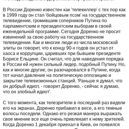
В России Доренко известен как 'телекиллер' с тех пор как
в 1999 году он стал 'бойцовым псом' на государственном
телевидении, громившим соперников Путина по
парламентским и президентским выборам в своей
еженедельной программе. Сегодня Доренко не просит
извинений за свою работу на государственном
телевидении. Как и многие люди из числа московской
элиты он говорит, что к концу 90-х годов он устал от
хаоса и коррупции, царивших при бывшем президенте
Борисе Ельцине. Он считал, что для наведения порядка
в России ей нужен сильный лидер, подобный Путину. Но,
как и многие другие, он разочаровался в Путине, когда
тот начал давление на политическую оппозицию и
закрытие телевизионных станций. 'Раньше я думал, что
он добрый идиот, - говорит Доренко, - сейчас я думаю,
что он злобный идиот'.
С того момента, как телезрители в последний раз видели
его на экранах, Доренко прибавил в весе, а его темные
волосы поседели. Однако его резкая манера выражать
свое мнение все еще очень привлекает к нему зрителей.
Когда Доренко 1 декабря приехал в Киев, он появился