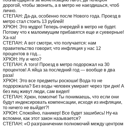
дорогой, чтобы звонить, а в метро не наездишься, чтоб
лично.
СТЕПАН: Да-да, особенно после Нового года. Проезд в
метро стал стоить 13 рублей!
ХРЮН: Это мудро! Теперь очередей в метро не будет.
Потому что к малоимущим прибавятся еще и суеверные!
Ха-ха!
СТЕПАН: А вот смотри, что получается: нам
правительство говорит, что инфляция у нас 12
процентов в год…
ХРЮН: Ну и чего?
СТЕПАН: А того! Проезд в метро подорожал на 30
процентов! А яйца за последний год — вообще в два
раза!
ХРЮН: Это все предметы роскоши! Вода-то не
подорожала? Без воды человек умирает через три дня! А
без яиц живут люди, сам видел!
СТЕПАН: Хрюн, помолчи! Ты понимаешь, что если они
будут индексировать компенсации, исходя из инфляции,
то ничего не выйдет?!
ХРЮН: Спокойно, паникер! Все будет зашибись! Ну-ка
вспомни, как этот закон называется?
СТЕПАН: «О разграничении полномочий между центром