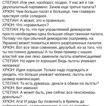
СТЕПАН: Или уже, наоборот, поздно. У нас же и так
двухпалатный парламент. Зачем еще третья палата?
ХРЮН: Чем больше палат в больнице, тем главврач
чувствует себя солиднее.
СТЕПАН: А может, это и правильно.
ХРЮН: Что «правильно»?
СТЕПАН: Ну то, что при управляемой демократии
просто необходима одна большая общественная палата.
Потому что при обычной демократии (например, на
Украине) может появиться много разрозненных палаток.
ХРЮН: Вот все твои сомнения, двузубый, из-за того, что
ты постоянно думаешь! А ты бери пример с наших
властей: как они лихо заменили льготы компенсациями!
СТЕПАН: Но идея-то хорошая! Ведь льготы унижают
человека!
ХРЮН: Идея хорошая. Только надо подождать и
увидеть, что больше унижает человека: льготы или
размер компенсации.
СТЕПАН: То есть думаешь: деньги в обман на льготы?
ХРЮН: Вот именно!
СТЕПАН: А может быть, уже сейчас все пенсионеры
довольны?
ХРЮН: Ага! И рады бы позвонить в Кремль да
поблагодарить за монетизацию льгот, да телефон