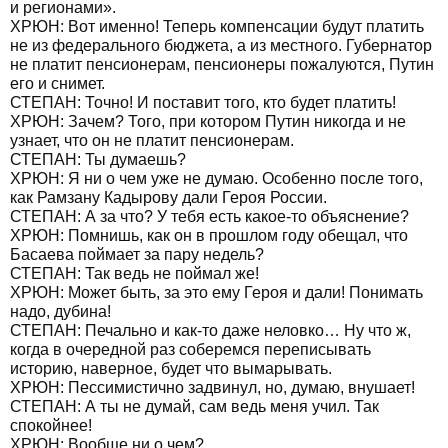
и регионами».
ХРЮН: Вот именно! Теперь компенсации будут платить
не из федерального бюджета, а из местного. Губернатор
не платит пенсионерам, пенсионеры пожалуются, Путин
его и снимет.
СТЕПАН: Точно! И поставит того, кто будет платить!
ХРЮН: Зачем? Того, при котором Путин никогда и не
узнает, что он не платит пенсионерам.
СТЕПАН: Ты думаешь?
ХРЮН: Я ни о чем уже не думаю. Особенно после того,
как Рамзану Кадырову дали Героя России.
СТЕПАН: А за что? У тебя есть какое-то объяснение?
ХРЮН: Помнишь, как он в прошлом году обещал, что
Басаева поймает за пару недель?
СТЕПАН: Так ведь не поймал же!
ХРЮН: Может быть, за это ему Героя и дали! Понимать
надо, дубина!
СТЕПАН: Печально и как-то даже неловко… Ну что ж,
когда в очередной раз соберемся переписывать
историю, наверное, будет что вымарывать.
ХРЮН: Пессимистично задвинул, но, думаю, внушает!
СТЕПАН: А ты не думай, сам ведь меня учил. Так
спокойнее!
ХРЮН: Вообще ни о чем?