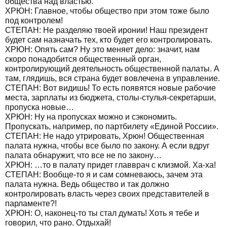
общества над властью.
ХРЮН: Главное, чтобы общество при этом тоже было
под контролем!
СТЕПАН: Не разделяю твоей иронии! Наш президент
будет сам назначать тех, кто будет его контролировать.
ХРЮН: Опять сам? Ну это меняет дело: значит, нам
скоро понадобится общественный орган,
контролирующий деятельность общественной палаты. А
там, глядишь, вся страна будет вовлечена в управление.
СТЕПАН: Вот видишь! То есть появятся новые рабочие
места, зарплаты из бюджета, столы-стулья-секретарши,
пропуска новые…
ХРЮН: Ну на пропусках можно и сэкономить.
Пропускать, например, по партбилету «Единой России».
СТЕПАН: Не надо утрировать, Хрюн! Общественная
палата нужна, чтобы все было по закону. А если вдруг
палата обнаружит, что все не по закону…
ХРЮН: …то в палату придет главврач с клизмой. Ха-ха!
СТЕПАН: Вообще-то я и сам сомневаюсь, зачем эта
палата нужна. Ведь общество и так должно
контролировать власть через своих представителей в
парламенте?!
ХРЮН: О, наконец-то ты стал думать! Хоть я тебе и
говорил, что рано. Отдыхай!