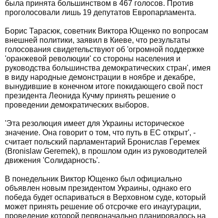
была принята большинством в 467 голосов. Против
проголосовали лишь 19 депутатов Европарламента.
Борис Тарасюк, советник Виктора Ющенко по вопросам
внешней политики, заявил в Киеве, что результаты
голосования свидетельствуют об 'огромной поддержке
'оранжевой революции' со стороны населения и
руководства большинства демократических стран', имея
в виду народные демонстрации в ноябре и декабре,
вынудившие в конечном итоге покидающего свой пост
президента Леонида Кучму принять решение о
проведении демократических выборов.
'Эта резолюция имеет для Украины историческое
значение. Она говорит о том, что путь в ЕС открыт', -
считает польский парламентарий Бронислав Геремек
(Bronislaw Geremek), в прошлом один из руководителей
движения 'Солидарность'.
В понедельник Виктор Ющенко был официально
объявлен новым президентом Украины, однако его
победа будет оспариваться в Верховном суде, который
может принять решение об отсрочке его инаугурации,
проведение которой первоначально планировалось на