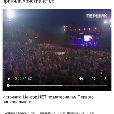
приняла христианство.
Источник:
Цензор.НЕТ по материалам Первого
национального
Бузина Олесь
(198)
Владимир
(120)
Крещение
(108)