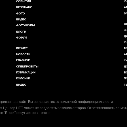
СОБЫТИЯ
У
РЕЗОНАНС
А
ФОТО
Р
ВИДЕО
О
ФОТОШОПЫ
З
БЛОГИ
Д
ФОРУМ
У
БИЗНЕС
Р
НОВОСТИ
А
ГЛАВНОЕ
К
СПЕЦПРОЕКТЫ
Д
ПУБЛИКАЦИИ
В
КОЛОНКИ
П
ВИДЕО
Г
ривая наш сайт, Вы соглашаетесь с
политикой конфиденциальности
.
я Цензор.НЕТ может не разделять позицию авторов. Ответственность за ма
ле "Блоги" несут авторы текстов.