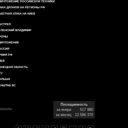
НИЧТОЖЕНИЕ РОССИЙСКОЙ ТЕХНИКИ
ТАКА ДРОНОВ НА РЕГИОНЫ РФ
АКЕТНАЯ АТАКА НА КИЕВ
БСТРЕЛ
ЕЛЕНСКИЙ ВЛАДИМИР
РОНЫ
НИЧТОЖЕНИЕ
ОССИЯ
РМИЯ РФ
ИЕВ
ОНЕЦКАЯ ОБЛАСТЬ
СУ
ОЛЬША
ЕНШТАБ ВС
Посещаемость
териалы
за вчера
517 980
за месяц
12 586 370