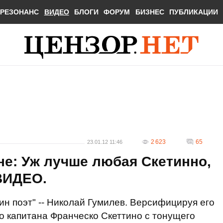
РЕЗОНАНС
ВИДЕО
БЛОГИ
ФОРУМ
БИЗНЕС
ПУБЛИКАЦИИ
2 623
65
23.01.12 11:46
не: Уж лучше любая Скетинно,
 ВИДЕО.
ин поэт" -- Николай Гумилев. Версифицируя его
во капитана Франческо Скеттино с тонущего