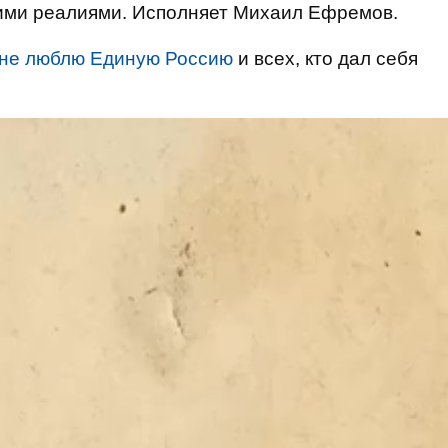
кими реалиями. Исполняет Михаил Ефремов.
 не люблю Единую Россию
и всех, кто дал себя