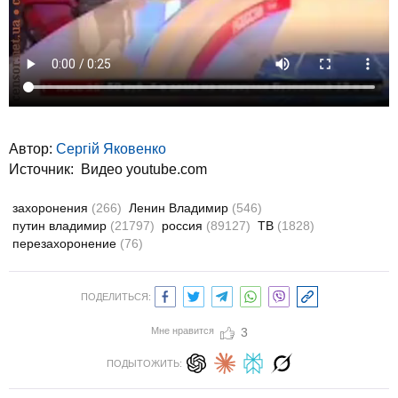
Автор:
Сергій Яковенко
Источник:
Видео youtube.com
захоронения
(266)
Ленин Владимир
(546)
путин владимир
(21797)
россия
(89127)
ТВ
(1828)
перезахоронение
(76)
ПОДЕЛИТЬСЯ:
Мне нравится
3
ПОДЫТОЖИТЬ: