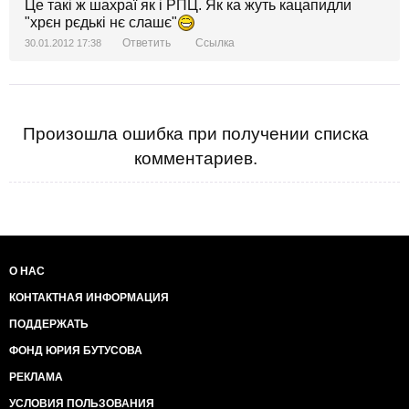
Це такі ж шахраї як і РПЦ. Як ка жуть кацапидли
"хрєн рєдькі нє слашє"
Ответить
Ссылка
30.01.2012 17:38
Произошла ошибка при получении списка
комментариев.
О НАС
КОНТАКТНАЯ ИНФОРМАЦИЯ
ПОДДЕРЖАТЬ
ФОНД ЮРИЯ БУТУСОВА
РЕКЛАМА
УСЛОВИЯ ПОЛЬЗОВАНИЯ