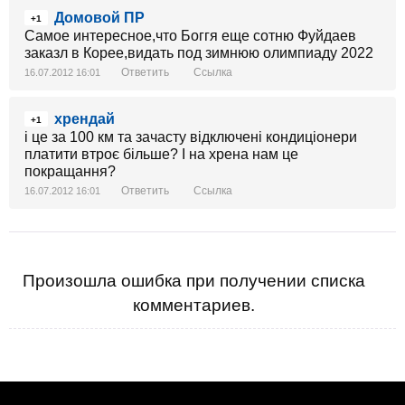
Домовой ПР
+1
Самое интересное,что Боггя еще сотню Фуйдаев
заказл в Корее,видать под зимнюю олимпиаду 2022
Ответить
Ссылка
16.07.2012 16:01
хрендай
+1
і це за 100 км та зачасту відключені кондиціонери
платити втроє більше? І на хрена нам це
покращання?
Ответить
Ссылка
16.07.2012 16:01
Произошла ошибка при получении списка
комментариев.