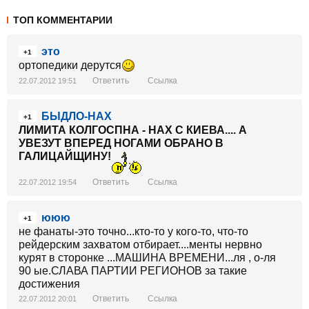
ТОП КОММЕНТАРИИ
это
+1
ортопедики дерутся
Ответить
Ссылка
22.07.2012 19:51
БЫДЛО-НАХ
+1
ЛИМИТА КОЛГОСПНА - НАХ С КИЕВА.... А
УВЕЗУТ ВПЕРЕД НОГАМИ ОБРАНО В
ГАЛИЦАЙЩИНУ!
Ответить
Ссылка
22.07.2012 19:54
ююю
+1
не фанаты-это точно...кто-то у кого-то, что-то
рейдерским захватом отбирает....менты нервно
курят в сторонке ...МАШИНА ВРЕМЕНИ...ля , о-ля
90 ые.СЛАВА ПАРТИИ РЕГИОНОВ за такие
достижения
Ответить
Ссылка
22.07.2012 20:01