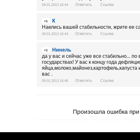
Ответить
Ссылка
09.01.2013 16:44
К
+1
Наелись вашей стабильности, жрите ее с
Ответить
Ссылка
09.01.2013 16:44
Нинель
+1
да у вас и сейчас уже все стабильно... 
государствах! У вас к концу года дефляц
яйца,молоко,майонез,картофель,капуста и
вас .
Ответить
Ссылка
09.01.2013 16:46
Произошла ошибка при 