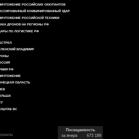
НИЧТОЖЕНИЕ РОССИЙСКИХ ОККУПАНТОВ
АССИРОВАННЫЙ КОМБИНИРОВАННЫЙ УДАР
НИЧТОЖЕНИЕ РОССИЙСКОЙ ТЕХНИКИ
ТАКА ДРОНОВ НА РЕГИОНЫ РФ
ДАРЫ ПО ЛОГИСТИКЕ РФ
БСТРЕЛ
ЕЛЕНСКИЙ ВЛАДИМИР
РОНЫ
ОССИЯ
РМИЯ РФ
НИЧТОЖЕНИЕ
ОНЕЦКАЯ ОБЛАСТЬ
ИЕВ
ОЛЬША
СУ
ЕНШТАБ ВС
Посещаемость
териалы
за вчера
673 189