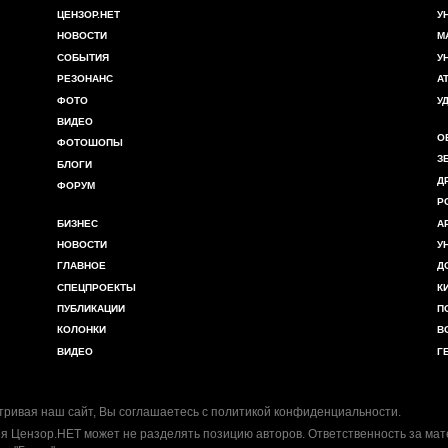
ЦЕНЗОР.НЕТ
У
НОВОСТИ
М
СОБЫТИЯ
У
РЕЗОНАНС
А
ФОТО
У
ВИДЕО
О
ФОТОШОПЫ
З
БЛОГИ
Д
ФОРУМ
Р
БИЗНЕС
А
НОВОСТИ
У
ГЛАВНОЕ
Д
СПЕЦПРОЕКТЫ
К
ПУБЛИКАЦИИ
П
КОЛОНКИ
В
ВИДЕО
Г
ривая наш сайт, Вы соглашаетесь с
политикой конфиденциальности
.
я Цензор.НЕТ может не разделять позицию авторов. Ответственность за ма