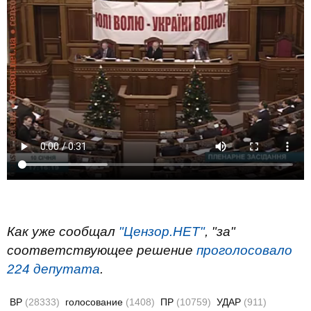
Как уже сообщал
"Цензор.НЕТ"
, "за"
соответствующее решение
проголосовало
224 депутата
.
ВР
(28333)
голосование
(1408)
ПР
(10759)
УДАР
(911)