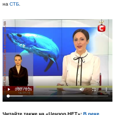
на
СТБ
.
Читайте также на «Цензор.НЕТ»:
В реке