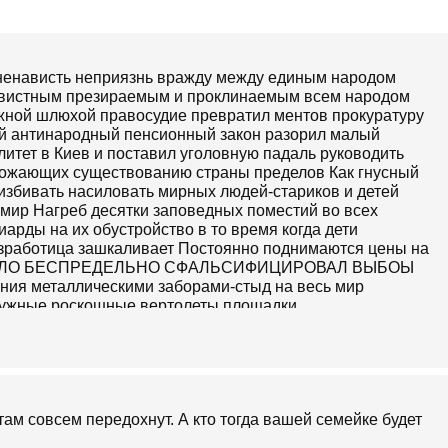
 ненависть неприязнь вражду между единым народом
навистным презираемым и проклинаемым всем народом
ной шлюхой правосудие превратил ментов прокуратуру
й антинародный пенсионный закон разорил малый
литет в Киев и поставил уголовную падаль руководить
грожающих существованию страны пределов Как гнусный
избивать насиловать мирных людей-стариков и детей
 мир Нагреб десятки заповедных поместий во всех
арды на их обустройство в то время когда дети
езработица зашкаливает Постоянно поднимаются цены на
О ПОДЛО БЕСПРЕДЕЛЬНО СФАЛЬСИФИЦИРОВАЛ ВЫБОЫ
ения металлическими заборами-стыд на весь мир
нужные роскошные вертолеты площадки
о время чумы-при голодном народе творить такой
и церберов - в то время когда преступность в стране
 нужное ничтожество и на это уходят очередные
удилища над оппозицией-очередной позор страны
вища-не хватит сил Пока народ не скинет к йо-баной
ь говорить о нормальной человеческой жизни в Украине
ам совсем передохнут. А кто тогда вашей семейке будет