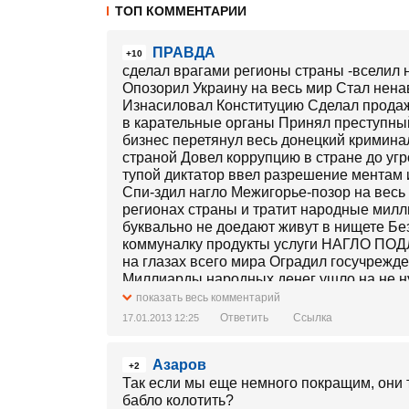
ТОП КОММЕНТАРИИ
ПРАВДА
+10
сделал врагами регионы страны -вселил
Опозорил Украину на весь мир Стал не
Изнасиловал Конституцию Сделал продаж
в карательные органы Принял преступны
бизнес перетянул весь донецкий кримина
страной Довел коррупцию в стране до у
тупой диктатор ввел разрешение ментам 
Спи-здил нагло Межигорье-позор на весь
регионах страны и тратит народные милли
буквально не доедают живут в нищете Б
коммуналку продукты услуги НАГЛ
на глазах всего мира Оградил госучрежд
Миллиарды народных денег ушло на не 
ОЗОЛАЧИВАНИЕ своих поместий-это пир в
показать весь комментарий
произвол Его бренное тело охраняют сотн
Ответить
Ссылка
17.01.2013 12:25
зашкаливает эти псы охраняют никому не
миллиарды Устроил заказные позорные с
Азаров
Перечислять все преступления этого чудо
+2
матери эту преступную бандитскую власт
Так если мы еще немного покращим, они т
невозможно
бабло колотить?