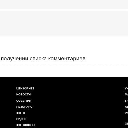
получении списка комментариев.
ЦЕНЗОР.НЕТ
У
НОВОСТИ
М
СОБЫТИЯ
У
РЕЗОНАНС
А
ФОТО
Р
ВИДЕО
О
ФОТОШОПЫ