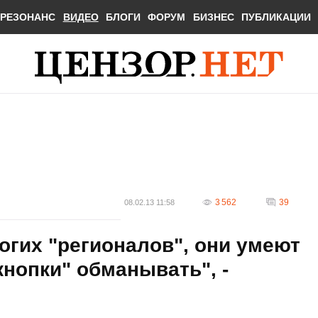
РЕЗОНАНС
ВИДЕО
БЛОГИ
ФОРУМ
БИЗНЕС
ПУБЛИКАЦИИ
3 562
39
08.02.13 11:58
гих "регионалов", они умеют
кнопки" обманывать", -