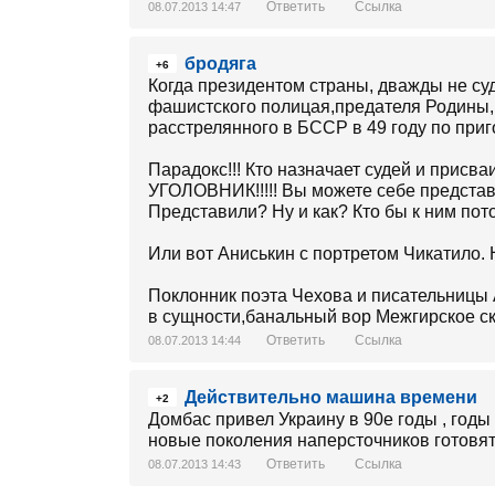
Ответить
Ссылка
08.07.2013 14:47
бродяга
+6
Когда президентом страны, дважды не су
фашистского полицая,предателя Родины,
расстрелянного в БССР в 49 году по при
Парадокс!!! Кто назначает судей и при
УГОЛОВНИК!!!!! Вы можете себе представ
Представили? Ну и как? Кто бы к ним по
Или вот Аниськин с портретом Чикатило.
Поклонник поэта Чехова и писательницы
в сущности,банальный вор Межгирское ск
Ответить
Ссылка
08.07.2013 14:44
Действительно машина времени
+2
Домбас привел Украину в 90е годы , годы
новые поколения наперсточников готовят
Ответить
Ссылка
08.07.2013 14:43