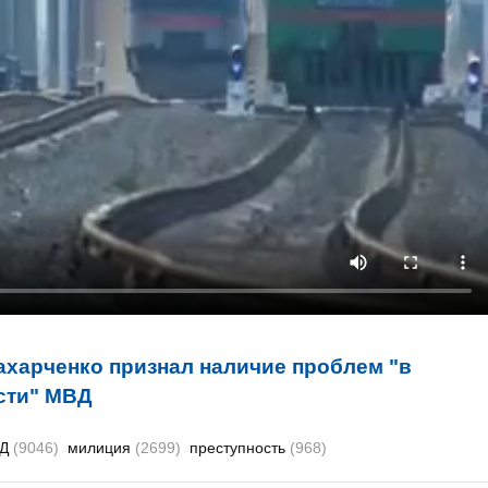
ахарченко признал наличие проблем "в
сти" МВД
ВД
(9046)
милиция
(2699)
преступность
(968)