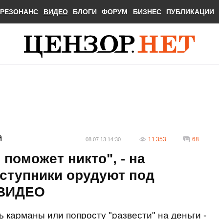
РЕЗОНАНС
ВИДЕО
БЛОГИ
ФОРУМ
БИЗНЕС
ПУБЛИКАЦИИ
Й
11 353
68
08.07.13 14:30
 поможет никто", - на
еступники орудуют под
 ВИДЕО
ь карманы или попросту "развести" на деньги -