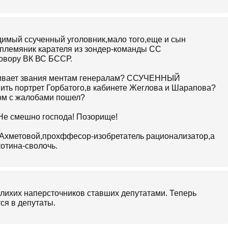
димый ссученный уголовник,мало того,еще и сын
племяник карателя из зондер-команды СС
говору ВК ВС БССР.
сваивает звания ментам генералам? ССУЧЕННЫЙ
ить портрет Горбатого,в кабинете Жеглова и Шарапова?
том с жалобами пошел?
 Не смешно господа! Позорище!
 Ахметовой,прохффесор-изобретатель рационализатор,а
отина-сволочь.
 лихих наперсточников ставших депутатами. Теперь
ся в депутаты.