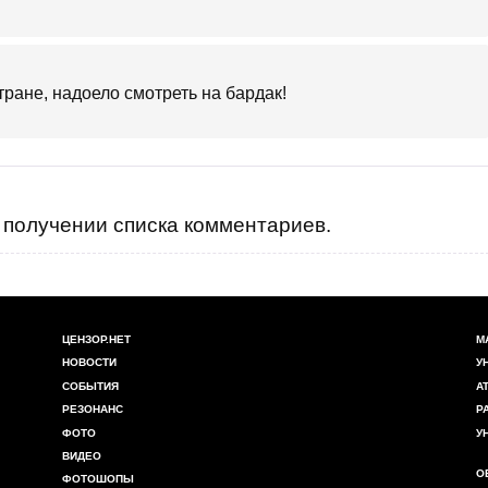
тране, надоело смотреть на бардак!
получении списка комментариев.
ЦЕНЗОР.НЕТ
М
НОВОСТИ
У
СОБЫТИЯ
А
РЕЗОНАНС
Р
ФОТО
У
ВИДЕО
О
ФОТОШОПЫ