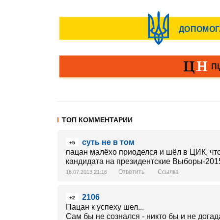
ТОП КОММЕНТАРИИ
суть не в том
+5
пацан малёхо приоделся и шёл в ЦИК, чт
кандидата на президентские Выборы-201
Ответить
Ссылка
16.07.2013 21:16
2106
+2
Пацан к успеху шел...
Сам бы не сознался - никто бы и не догада