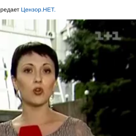
ередает
Цензор.НЕТ.