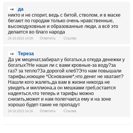
да
+4
никто и не спорит, ведь с битой, стволом, и в маске
бегают по городам только очень нравственные,
высокодуховные и образованные люди, а всё это
делается во благо народа
Ответить
Ссылка
24.10.2013 14:09
Тереза
+4
Да уж меценат,забирал у богатых,а откуда денежки у
богатых?Не наши ли с вами кровные-за воду?за
газ? за тепло?За дорогой хлеб?Это нам повышали
тарифы,ноющее *Основание*,что денег не хватает?
Нашли кого жалеть,да вам в жизни никогда не
увидеть и миллиона,а он мешками греб,остается
надеяться,что теперь и тарифы можно
снизить,может и нам полегчает,а ему и на зоне
хорошо будет-такие не пропадут
Ответить
Ссылка
24.10.2013 14:16