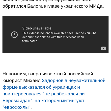
обратился Балога к главе украинского МИДа.
Напомним, вчера известный российский
юморист Михаил
Задорнов в неуважительной
форме высказался об украинцах и
поинтересовался "не разбежался ли
Евромайдан", на котором митингуют
"еврохохлы"
.