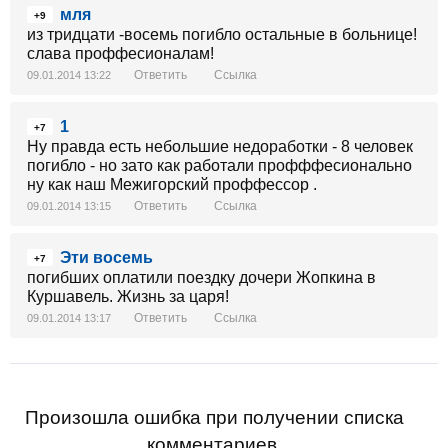
мля
+9
из тридцати -восемь погибло остальные в больнице!
слава проффесионалам!
Ответить
Ссылка
09.01.2014 13:22
1
+7
Ну правда есть небольшие недоработки - 8 человек
погибло - но зато как работали профффесионально
ну как наш Межигорский проффессор .
Ответить
Ссылка
09.01.2014 13:15
Эти восемь
+7
погибших оплатили поездку дочери Жопкина в
Куршавель. Жизнь за царя!
Ответить
Ссылка
09.01.2014 13:17
Произошла ошибка при получении списка
комментариев.