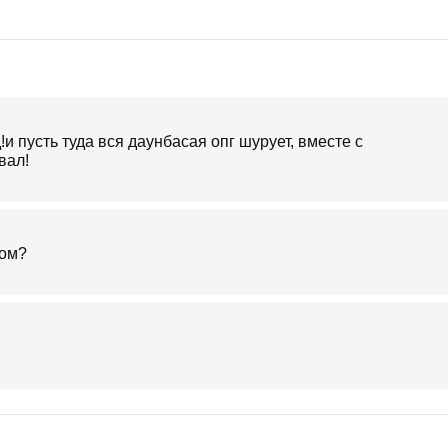
и пусть туда вся даунбасая опг шурует, вместе с
вал!
ком?