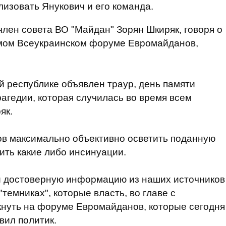
лизовать Янукович и его команда.
член совета ВО "Майдан" Зорян Шкиряк, говоря о
емом Всеукраинском форуме Евромайданов,
 республике объявлен траур, день памяти
рагедии, которая случилась во время всем
як.
ов максимально объективно осветить поданную
ть какие либо инсинуации.
и достоверную информацию из наших источников
темниках", которые власть, во главе с
кнуть на форуме Евромайданов, которые сегодня
явил политик.