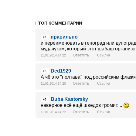
ТОП КОММЕНТАРИИ
правильно
+6
и переименовать в гепоград или дупоград!
мудачуком, который этот шабаш организо
Ответить
Ссылка
11.01.2014 14:22
Ded1929
+5
А чё это "полтава" под российским флаж
Ответить
Ссылка
11.01.2014 14:20
Buba Kastorsky
+5
наверное всё ещё шведов громит....
Ответить
Ссылка
11.01.2014 14:22