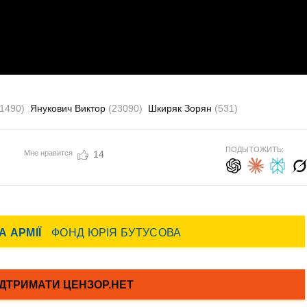
(1490)
Янукович Виктор
(23090)
Шкиряк Зорян
(531)
ПОДЫТОЖИТЬ:
Мне нравится
14