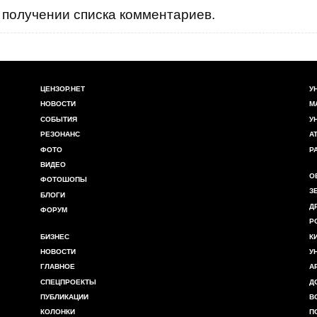
получении списка комментариев.
ЦЕНЗОР.НЕТ
У
НОВОСТИ
М
СОБЫТИЯ
У
РЕЗОНАНС
А
ФОТО
Р
ВИДЕО
О
ФОТОШОПЫ
З
БЛОГИ
Д
ФОРУМ
Р
БИЗНЕС
К
НОВОСТИ
У
ГЛАВНОЕ
А
СПЕЦПРОЕКТЫ
Д
ПУБЛИКАЦИИ
В
КОЛОНКИ
П