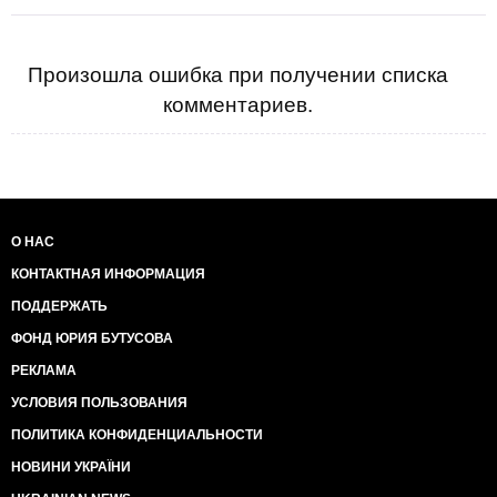
января 2014 года "Относительно расширенной
процедуры по идентификации
клиентов".В этом послании госбанк
ПРЕДУПРЕЖДАЕТ своих украинских
Произошла ошибка при получении списка
контрагентов о том, что в последнее время
комментариев.
УЧАСТИЛИСЬ случаи ПРИОСТАНОВКИ
иностранными банками платежей с целью
ИДЕНТИФИКАЦИИ КЛИЕНТОВ. Против
украинских чиновников индивидуальные
санкции США пока не применялись, но
ПОДГОТОВКА к их ВВЕДЕНИЮ ИДЕТ ПОЛНЫМ
О НАС
ХОДОМ.Почти нет сомнений, что
КОНТАКТНАЯ ИНФОРМАЦИЯ
против некоторых чиновников высшего уровня,
причастных к КРОВАВЫМ
ПОДДЕРЖАТЬ
РАЗГОНАМ МИРНЫХ
ДЕМОНСТРАНТОВ на Евромайдане, будут
ФОНД ЮРИЯ БУТУСОВА
введены ЭКОНОМИЧЕСКИЕ САНКЦИИ со
РЕКЛАМА
стороны США.Есть информация, что первым в
перечне международных ИЗГОЕВ
УСЛОВИЯ ПОЛЬЗОВАНИЯ
может оказаться ЗАХАРЧЕНКО. Не исключено,
ПОЛИТИКА КОНФИДЕНЦИАЛЬНОСТИ
туда же запишут и ЯНУКОВИЧА со
всем его"СЕМЕЙСТВОМ".ЧИНОВНИКИ и
НОВИНИ УКРАЇНИ
ПОЛИТИКИ, которые НАРУШАЮТ