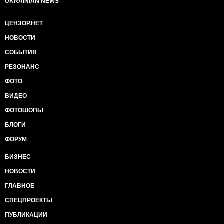
UKRAINIAN NEWS
ДЕМОКРАТИЧЕСКИЕ ПРАВА и СВОБОДЫ
граждан, и не только в связи с событиями на
Евромайдане, РИСКУЮТ ПОПАСТЬ в "ЧЕРНЫЙ
ЦЕНЗОР.НЕТ
" список Управления по контролю
НОВОСТИ
за иностранными активами Минфина США -
OFAC.Лица, ЗАНЕСЕННЫЕ в этот
СОБЫТИЯ
список, а также ЧЛЕНЫ их СЕМЕЙ и связанные с
РЕЗОНАНС
ними компании,НЕ СМОГУТ
СОВЕРШАТЬ международные ПЛАТЕЖИ в
ФОТО
долларах США.Все транзакции в этой
ВИДЕО
валюте обязательно проходят через
американские банки."
ФОТОШОПЫ
БЛОГИ
ФОРУМ
БИЗНЕС
НОВОСТИ
ГЛАВНОЕ
СПЕЦПРОЕКТЫ
ПУБЛИКАЦИИ