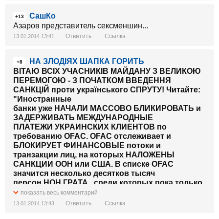
СашКо
+13
Азаров представитель сексменшин...
Ответить
Ссылка
13.01.2014 13:41
НА ЗЛОДІЯХ ШАПКА ГОРИТЬ
+8
ВІТАЮ ВСІХ УЧАСНИКІВ МАЙДАНУ З ВЕЛИКОЮ
ПЕРЕМОГОЮ - З ПОЧАТКОМ ВВЕДЕННЯ
САНКЦІЙ проти українського СПРУТУ! Читайте:
"Иностранные
банки уже НАЧАЛИ МАССОВО БЛИКИРОВАТЬ и
ЗАДЕРЖИВАТЬ МЕЖДУНАРОДНЫЕ
ПЛАТЕЖИ УКРАИНСКИХ КЛИЕНТОВ по
требованию OFAC. OFAC отслеживает и
БЛОКИРУЕТ ФИНАНСОВЫЕ потоки и
транзакции лиц, на которых НАЛОЖЕНЫ
САНКЦИИ ООН или США. В списке OFAC
значится несколько десятков тысяч
персон НОН ГРАТА , среди которых пока только
ЧЕТЫРЕ компании с УКРАИНСКИМИ
показать весь комментарий
акционерами.В распоряжение ЭП попало
Ответить
Ссылка
13.01.2014 13:43
ПИСЬМО государственного Укрэксимбанка от 3