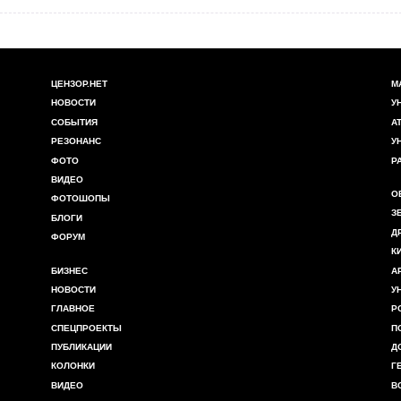
ЦЕНЗОР.НЕТ
М
НОВОСТИ
У
СОБЫТИЯ
А
РЕЗОНАНС
У
ФОТО
Р
ВИДЕО
О
ФОТОШОПЫ
З
БЛОГИ
Д
ФОРУМ
К
БИЗНЕС
А
НОВОСТИ
У
ГЛАВНОЕ
Р
СПЕЦПРОЕКТЫ
П
ПУБЛИКАЦИИ
Д
КОЛОНКИ
Г
ВИДЕО
В