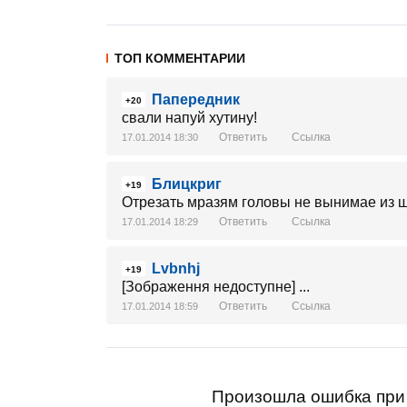
ТОП КОММЕНТАРИИ
Папередник
+20
свали напуй хутину!
Ответить
Ссылка
17.01.2014 18:30
Блицкриг
+19
Отрезать мразям головы не вынимае из 
Ответить
Ссылка
17.01.2014 18:29
Lvbnhj
+19
[Зображення недоступне] ...
Ответить
Ссылка
17.01.2014 18:59
Произошла ошибка при 