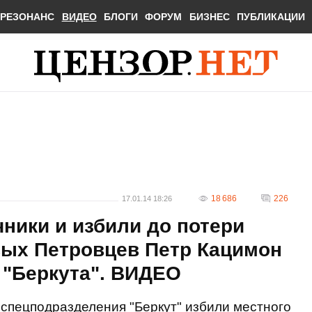
РЕЗОНАНС
ВИДЕО
БЛОГИ
ФОРУМ
БИЗНЕС
ПУБЛИКАЦИИ
18 686
226
17.01.14 18:26
чники и избили до потери
вых Петровцев Петр Кацимон
 "Беркута". ВИДЕО
спецподразделения "Беркут" избили местного