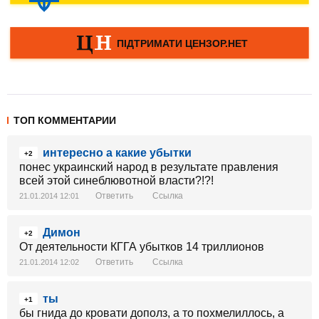
ТОП КОММЕНТАРИИ
интересно а какие убытки
+2
понес украинский народ в результате правления
всей этой синеблювотной власти?!?!
Ответить
Ссылка
21.01.2014 12:01
Димон
+2
От деятельности КГГА убытков 14 триллионов
Ответить
Ссылка
21.01.2014 12:02
ты
+1
бы гнида до кровати дополз, а то похмелиллось, а