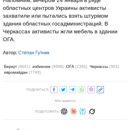
Напомним, вечером 24 января в ряде
областных центров Украины активисты
захватили или пытались взять штурмом
здания областных госадминистраций. В
Черкассах активисты жгли мебель в здании
ОГА.
Автор:
Степан Гутник
Беркут
(8641)
избиение
(9988)
ОГА
(2395)
Черкассы
(902)
евромайдан
(7748)
ПОДЕЛИТЬСЯ:
Мне нравится
ПОДЫТОЖИТЬ: