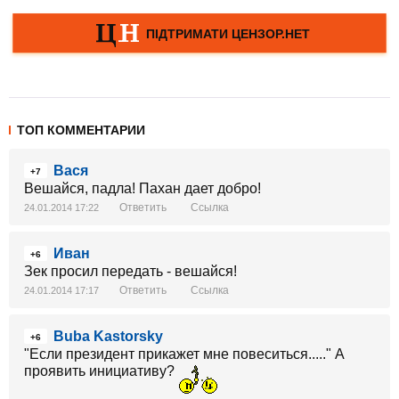
ТОП КОММЕНТАРИИ
Вася
+7
Вешайся, падла! Пахан дает добро!
Ответить
Ссылка
24.01.2014 17:22
Иван
+6
Зек просил передать - вешайся!
Ответить
Ссылка
24.01.2014 17:17
Buba Kastorsky
+6
"Если президент прикажет мне повеситься....." А
проявить инициативу?