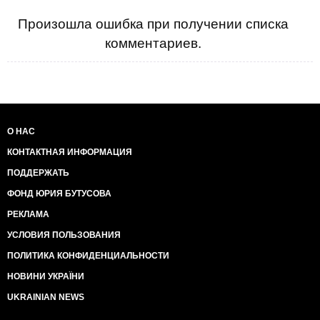
ГОВОРИТЕ С "БЕРКУТОМ" ТОЛЬКО НА
Произошла ошибка при получении списка
УКРАИНСКОЙ МОВЕ! ЭТО СРАЗУ ВЫДАЕТ
РУССКОЕ ЗВЕРЬЕ.
комментариев.
О НАС
КОНТАКТНАЯ ИНФОРМАЦИЯ
ПОДДЕРЖАТЬ
ФОНД ЮРИЯ БУТУСОВА
РЕКЛАМА
УСЛОВИЯ ПОЛЬЗОВАНИЯ
ПОЛИТИКА КОНФИДЕНЦИАЛЬНОСТИ
НОВИНИ УКРАЇНИ
UKRAINIAN NEWS