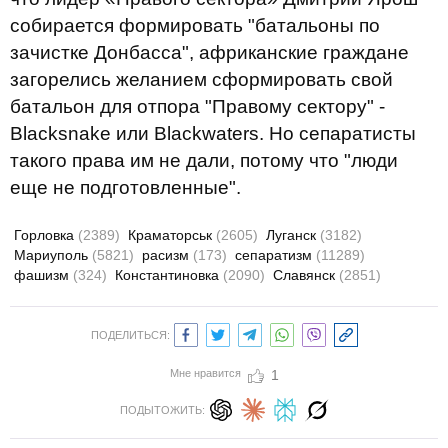
собирается формировать "батальоны по
зачистке Донбасса", африканские граждане
загорелись желанием сформировать свой
батальон для отпора "Правому сектору" -
Blacksnake или Blackwaters. Но сепаратисты
такого права им не дали, потому что "люди
еще не подготовленные".
Горловка
(2389)
Краматорськ
(2605)
Луганск
(3182)
Мариуполь
(5821)
расизм
(173)
сепаратизм
(11289)
фашизм
(324)
Константиновка
(2090)
Славянск
(2851)
ПОДЕЛИТЬСЯ:
Мне нравится
1
ПОДЫТОЖИТЬ: