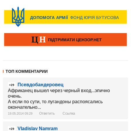
ТОП КОММЕНТАРИИ
Псевдобандеровец
+29
Африканец вышел через черный вход...эпично
очень.
А если по сути, то лугандоны распоясались
окончательно...
Ответить
Ссылка
19.05.2014 09:29
Vladislav Namram
+29