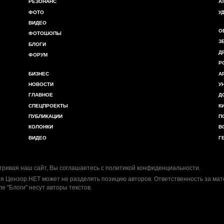
РЕЗОНАНС
А
ФОТО
У
ВИДЕО
О
ФОТОШОПЫ
З
БЛОГИ
Д
ФОРУМ
Р
БИЗНЕС
А
НОВОСТИ
У
ГЛАВНОЕ
Д
СПЕЦПРОЕКТЫ
К
ПУБЛИКАЦИИ
П
КОЛОНКИ
В
ВИДЕО
Г
ривая наш сайт, Вы соглашаетесь с
политикой конфиденциальности
.
я Цензор.НЕТ может не разделять позицию авторов. Ответственность за ма
ле "Блоги" несут авторы текстов.