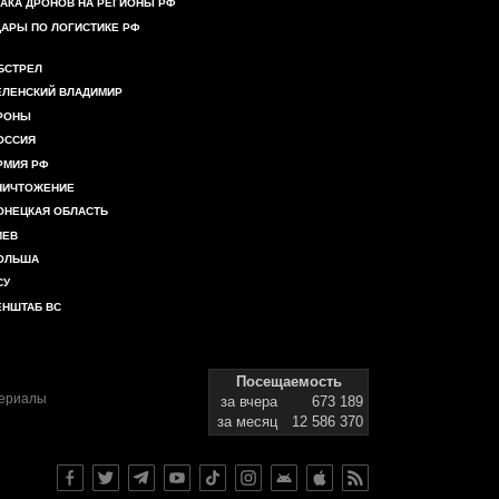
ТАКА ДРОНОВ НА РЕГИОНЫ РФ
ДАРЫ ПО ЛОГИСТИКЕ РФ
БСТРЕЛ
ЕЛЕНСКИЙ ВЛАДИМИР
РОНЫ
ОССИЯ
РМИЯ РФ
НИЧТОЖЕНИЕ
ОНЕЦКАЯ ОБЛАСТЬ
ИЕВ
ОЛЬША
СУ
ЕНШТАБ ВС
Посещаемость
териалы
за вчера
673 189
за месяц
12 586 370