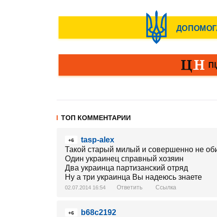
ТОП КОММЕНТАРИИ
tasp-alex
+6
Такой старый милый и совершенно не об
Один украинец справный хозяин
Два украинца партизанский отряд
Ну а три украинца Вы надеюсь знаете
Ответить
Ссылка
02.07.2014 16:54
b68c2192
+6