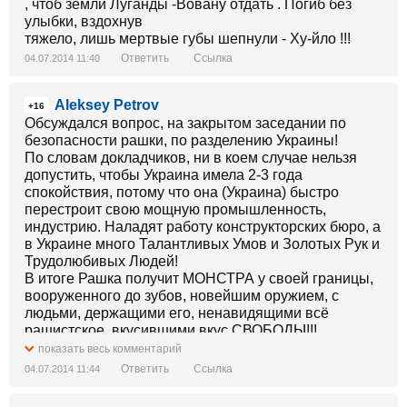
, чтоб земли Луганды -Вовану отдать . Погиб без
улыбки, вздохнув
тяжело, лишь мертвые губы шепнули - Ху-йло !!!
Ответить
Ссылка
04.07.2014 11:40
Aleksey Petrov
+16
Обсуждался вопрос, на закрытом заседании по
безопасности рашки, по разделению Украины!
По словам докладчиков, ни в коем случае нельзя
допустить, чтобы Украина имела 2-3 года
спокойствия, потому что она (Украина) быстро
перестроит свою мощную промышленность,
индустрию. Наладят работу конструкторских бюро, а
в Украине много Талантливых Умов и Золотых Рук и
Трудолюбивых Людей!
В итоге Рашка получит МОНСТРА у своей границы,
вооруженного до зубов, новейшим оружием, с
людьми, держащими его, ненавидящими всё
рашистское, вкусившими вкус СВОБОДЫ!!!
показать весь комментарий
Ответить
Ссылка
04.07.2014 11:44