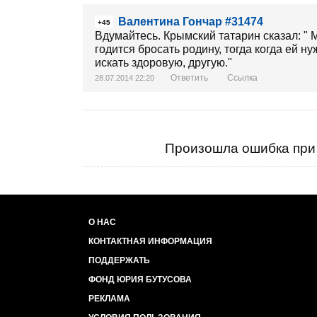
Валентина Гончар #31474
+45
Вдумайтесь. Крымский татарин сказал: " М
годится бросать родину, тогда когда ей н
искать здоровую, другую."
Ответить
Ссылка
28.07.2014 22:20
Произошла ошибка при 
О НАС
КОНТАКТНАЯ ИНФОРМАЦИЯ
ПОДДЕРЖАТЬ
ФОНД ЮРИЯ БУТУСОВА
РЕКЛАМА