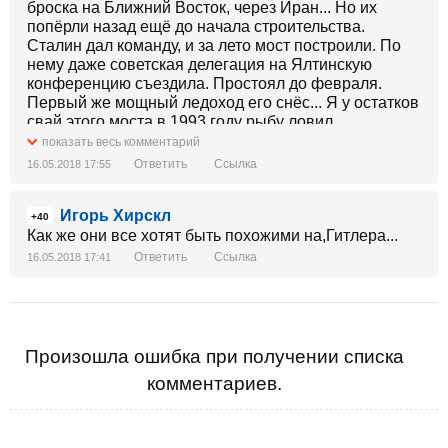
броска на Ближний Восток, через Иран... Но их
попёрли назад ещё до начала строительства.
Сталин дал команду, и за лето мост построили. По
нему даже советская делегация на Ялтинскую
конференцию съездила. Простоял до февраля.
Первый же мощный ледоход его снёс... Я у остатков
свай этого моста в 1993 году рыбу ловил...
Наши дети и внуки будут рыбачить у остатков свай
показать весь комментарий
"моста Путина"...
Ответить
Ссылка
16.05.2018 17:55
Игорь Хирскл
+40
Как же они все хотят быть похожими на,Гитлера...
Ответить
Ссылка
16.05.2018 17:41
Произошла ошибка при получении списка
комментариев.