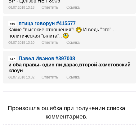
Ответить
Ссылка
06.07.2018 13:18
птица говорун #415577
+50
Какие "высокие отношения"!
И ведь "это" -
политическая "ылита"..
Ответить
Ссылка
06.07.2018 13:10
Павел Иванов #397008
+47
и оба правы- один пи дарас,второй ахметовский
клоун
Ответить
Ссылка
06.07.2018 13:32
Произошла ошибка при получении списка
комментариев.