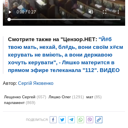
Смотрите также на "Цензор.НЕТ:
"Й#б
твою мать, нехай, бл#дь, вони своїм х#єм
керувать не вміють, а вони державою
хочуть керувати", - Ляшко матерится в
прямом эфире телеканала "112". ВИДЕО
Автор:
Сергій Яковенко
Лещенко Сергей
(657)
Ляшко Олег
(1291)
мат
(85)
парламент
(869)
ПОДЕЛИТЬСЯ: