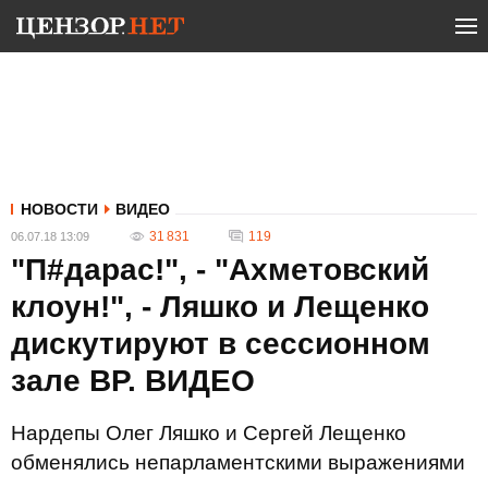
НОВОСТИ
ВИДЕО
31 831
119
06.07.18 13:09
"П#дарас!", - "Ахметовский
клоун!", - Ляшко и Лещенко
дискутируют в сессионном
зале ВР. ВИДЕО
Нардепы Олег Ляшко и Сергей Лещенко
обменялись непарламентскими выражениями