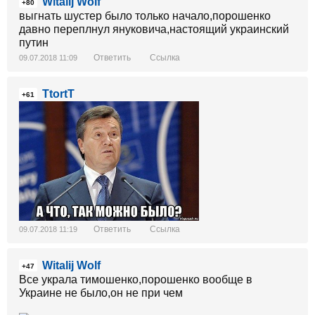
Witalij Wolf
+80
выгнать шустер было только начало,порошенко
давно переплнул януковича,настоящий украинский
путин
Ответить
Ссылка
09.07.2018 11:09
TtortT
+61
Ответить
Ссылка
09.07.2018 11:19
Witalij Wolf
+47
Все украла тимошенко,порошенко вообще в
Украине не было,он не при чем