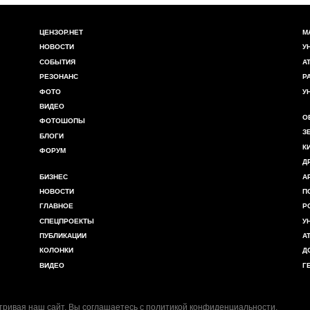
ЦЕНЗОР.НЕТ
М
НОВОСТИ
У
СОБЫТИЯ
А
РЕЗОНАНС
Р
ФОТО
У
ВИДЕО
О
ФОТОШОПЫ
З
БЛОГИ
К
ФОРУМ
Д
БИЗНЕС
А
НОВОСТИ
П
ГЛАВНОЕ
Р
СПЕЦПРОЕКТЫ
У
ПУБЛИКАЦИИ
А
КОЛОНКИ
Д
ВИДЕО
Г
ривая наш сайт, Вы соглашаетесь с
политикой конфиденциальности
.