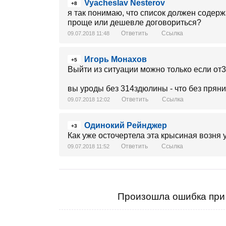
Vyacheslav Nesterov
+8
я так понимаю, что список должен содер
проще или дешевле договориться?
Ответить
Ссылка
09.07.2018 11:48
Игорь Монахов
+5
Выйти из ситуации можно только если от31
вы уроды без 314здюлины - что без пряник
Ответить
Ссылка
09.07.2018 12:02
Одинокий Рейнджер
+3
Как уже осточертела эта крысиная возня 
Ответить
Ссылка
09.07.2018 11:52
Произошла ошибка при 