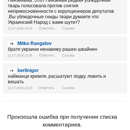
Пинзеныка .Этот Пинзенык редкая ублюдочная
тварь голосовала против снятия
неприкосновенности с корупционеров депутатов
.Вы ублюдочные гниды твари думаете что
Украинский Народ с вами шутит?
Ответить
Ссылка
12.07.2018 19:29
Mitko Rangelov
+8
братя украини ненавижу рашен швайнен
Ответить
Ссылка
12.07.2018 19:36
berlinigor
+3
найманци кремля, расшатуют лодку. ловить и
вешать
Ответить
Ссылка
12.07.2018 19:29
Произошла ошибка при получении списка
комментариев.