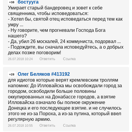
бостууга
+38
Умирает старый бандеровец и зовет к себе
священника, чтобы исповедоваться:
- Хотел бы, святой отец исповедаться перед тем как
умру ...
- Ну говорите, чем прогневали Господа Бога
нашего?
- Да, убил 26 москалей, 24 коммуниста, подорвал ...
- Подождите, вы сначала исповедуйтесь, а о добрых
делах позже поговорим!
Ответить
Ссылка
26.07.2018 10:24
Олег Беляков #413192
+28
для идиотов которые верят кремлевским троллям
напомню: До Илловайска мы освобождали город за
городом, освободили больше половины
оккупированных на Донабассе городов, а взятие
Илловайска означало бы полное окружение
Донецка и его последующее взятие. и не случилось
этого не из-за Пороха, а из-за путина, который ввел
регулярную армию.
Ответить
Ссылка
26.07.2018 10:55