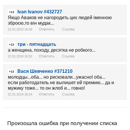
Ivan Ivanov #432727
+13
Якщо Аваков не нагородить цих людей іменною
зброєю,то він мудак...
Ответить
Ссылка
22.01.2019 16:49
три - пятнадцать
+12
а женщина, походу, десятка не робкого...
Ответить
Ссылка
22.01.2019 16:52
Вася Шевченко #371210
+12
молодцы...оба... но рисковали...ужасно! оба...
если работодатель не выпишет ей премию... да и
мужику тоже... то он жлоб и... говно!
Ответить
Ссылка
22.01.2019 18:24
Произошла ошибка при получении списка