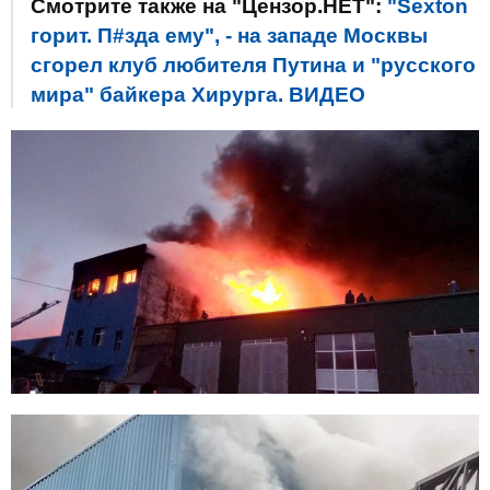
Смотрите также на "Цензор.НЕТ":
"Sexton
горит. П#зда ему", - на западе Москвы
сгорел клуб любителя Путина и "русского
мира" байкера Хирурга. ВИДЕО