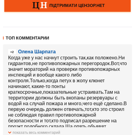
ТОП КОММЕНТАРИИ
Олена Шарпата
+2
Когда уже у нас начнут строить так,как положено.Ни
гидрантов,не противопожарных перегородок.Вот,что
значит мораторий на проверки противопожарных
инспекций и вообще какого либо
контроля.Только,когда петух в жопу клюнет
начинают, какие-то понты
краткосрочные,показательные устраивать.Там на
территории должны быть вкопаны резервуары с
водой на случай пожара и много,чего ещё сделано.В
первую очередь должен отвечать,тот,кто это строил
не соблюдая правил противопожарной
безопасности и тот,кто подписал разрешение на
проэкт подобного склада.Ща опять объявят
экстренные проверки по всем подобным
показать весь комментарий