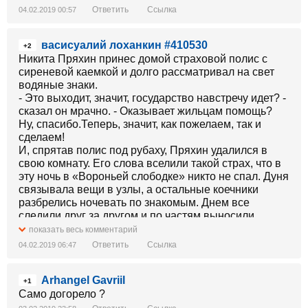
богодельням.Представляю,сколько подобного
Ответить
Ссылка
04.02.2019 00:57
непотреба понастроили за эти годы.
васисуалий лоханкин #410530
+2
Никита Пряхин принес домой страховой полис с
сиреневой каемкой и долго рассматривал на свет
водяные знаки.
- Это выходит, значит, государство навстречу идет? -
сказал он мрачно. - Оказывает жильцам помощь?
Ну, спасибо.Теперь, значит, как пожелаем, так и
сделаем!
И, спрятав полис под рубаху, Пряхин удалился в
свою комнату. Его слова вселили такой страх, что в
эту ночь в «Вороньей слободке» никто не спал. Дуня
связывала вещи в узлы, а остальные коечники
разбрелись ночевать по знакомым. Днем все
следили друг за другом и по частям выносили
имущество из дому.
показать весь комментарий
Все было ясно. Дом был обречен. Он не мог не
Ответить
Ссылка
04.02.2019 06:47
сгореть. И,действительно, в двенадцать часов ночи
он запылал, подожженный сразу с шести концов.-
Arhangel Gavriil
Сорок лет стоял дом, - степенно разъяснял Митрич,
+1
расхаживая в толпе, - при всех властях стоял,
Само догорело ?
хороший был дом. А при советской сгорел. Такой