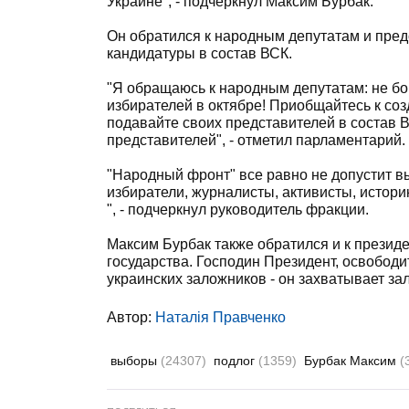
Украине", - подчеркнул Максим Бурбак.
Он обратился к народным депутатам и пред
кандидатуры в состав ВСК.
"Я обращаюсь к народным депутатам: не бой
избирателей в октябре! Приобщайтесь к со
подавайте своих представителей в состав 
представителей", - отметил парламентарий.
"Народный фронт" все равно не допустит вы
избиратели, журналисты, активисты, истори
", - подчеркнул руководитель фракции.
Максим Бурбак также обратился и к презид
государства. Господин Президент, освободи
украинских заложников - он захватывает за
Автор:
Наталія Правченко
выборы
(24307)
подлог
(1359)
Бурбак Максим
(