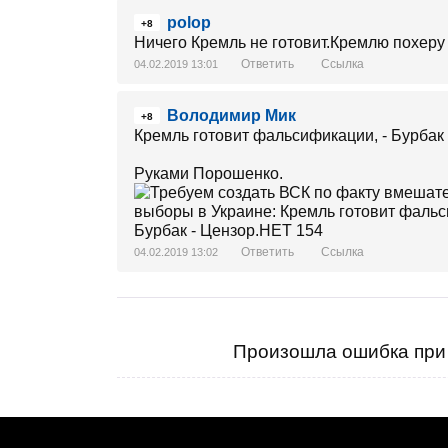
polop
+8
Ничего Кремль не готовит.Кремлю похеру 
Ответить
Ссылка
04.02.2019 13:01
Володимир Мик
+8
Кремль готовит фальсификации, - Бурбак
Руками Порошенко.
Ответить
Ссылка
04.02.2019 13:02
Произошла ошибка при 