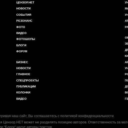
ЦЕНЗОР.НЕТ
У
НОВОСТИ
М
СОБЫТИЯ
У
РЕЗОНАНС
А
ФОТО
Р
ВИДЕО
О
ФОТОШОПЫ
З
БЛОГИ
Д
ФОРУМ
К
БИЗНЕС
А
НОВОСТИ
У
ГЛАВНОЕ
Р
СПЕЦПРОЕКТЫ
П
ПУБЛИКАЦИИ
Д
КОЛОНКИ
В
ВИДЕО
Г
ривая наш сайт, Вы соглашаетесь с
политикой конфиденциальности
.
я Цензор.НЕТ может не разделять позицию авторов. Ответственность за ма
ле "Блоги" несут авторы текстов.